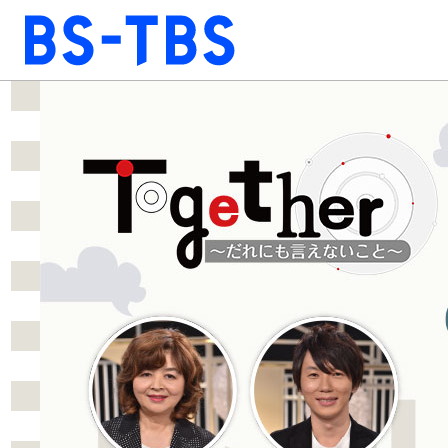
BS-TBS
BS-TBS
ドラマ
映画
報道
教養
音楽
エンタメ
ファンクラブ
視聴方法
4K放送
ショッピング
公式SNS
ご意見・ご感想
会社情報