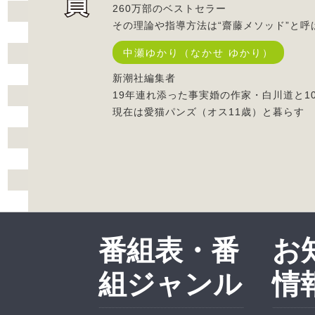
260万部のベストセラー
その理論や指導方法は“齋藤メソッド”と呼
中瀬ゆかり（なかせ ゆかり）
新潮社編集者
19年連れ添った事実婚の作家・白川道と1
現在は愛猫パンズ（オス11歳）と暮らす
番組表・番
お
組ジャンル
情