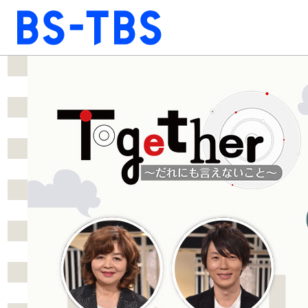
BS-TBS
BS-TBS
ドラマ
映画
報道
教養
音楽
エンタメ
ファンクラブ
視聴方法
4K放送
ショッピング
公式SNS
ご意見・ご感想
会社情報