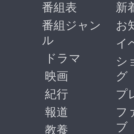
番組表
新
番組ジャン
お
ル
イ
ドラマ
シ
映画
グ
紀行
プ
報道
フ
ブ
教養