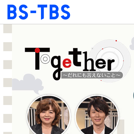
BS-TBS
BS-TBS
ドラマ
映画
報道
教養
音楽
エンタメ
ファンクラブ
視聴方法
4K放送
ショッピング
公式SNS
ご意見・ご感想
会社情報