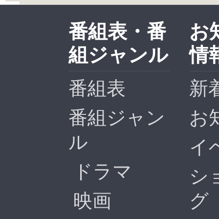
番組表・番
お
組ジャンル
情
番組表
新
番組ジャン
お
ル
イ
ドラマ
シ
映画
グ