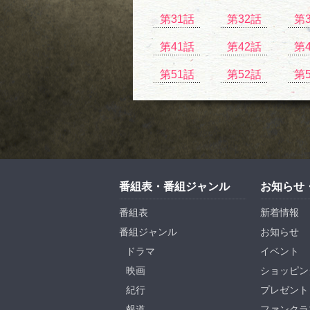
第31話
第32話
第
第41話
第42話
第
第51話
第52話
第
番組表・番組ジャンル
お知らせ
番組表
新着情報
番組ジャンル
お知らせ
ドラマ
イベント
映画
ショッピン
紀行
プレゼント
報道
ファンクラ