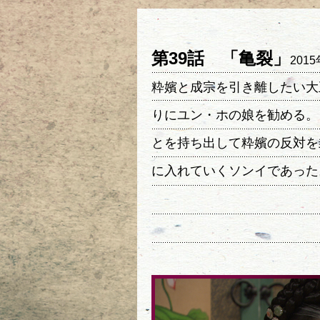
第39話 「亀裂」
201
粋嬪と成宗を引き離したい大
りにユン・ホの娘を勧める。
とを持ち出して粋嬪の反対を
に入れていくソンイであった