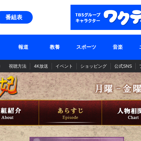
番組表
報道
教養
スポーツ
音楽
視聴方法
4K放送
イベント
ショッピング
公式SNS