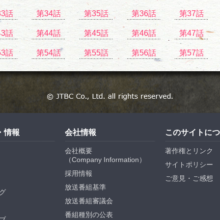
33話
第34話
第35話
第36話
第37話
43話
第44話
第45話
第46話
第47話
53話
第54話
第55話
第56話
第57話
・情報
会社情報
このサイトにつ
会社概要
著作権とリンク
（
Company Information
）
サイトポリシー
採用情報
ご意見・ご感想
放送番組基準
グ
放送番組審議会
番組種別の公表
ブ