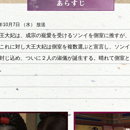
5年10月7日 （水） 放送
王大妃は、成宗の寵愛を受けるソンイを側室に推すが、
これに対し大王大妃は側室を複数選ぶと宣言し、ソンイ
封じ込め、ついに２人の淑儀が誕生する。晴れて側室と
。