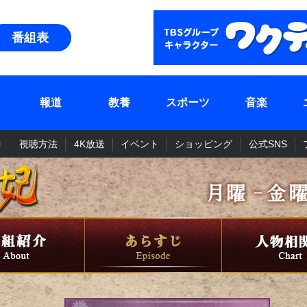
番組表
報道
教養
スポーツ
音楽
視聴方法
4K放送
イベント
ショッピング
公式SNS