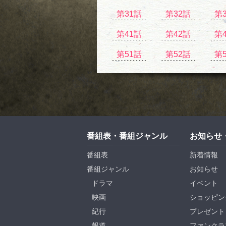
第31話
第32話
第
第41話
第42話
第
第51話
第52話
第
番組表・番組ジャンル
お知らせ
番組表
新着情報
番組ジャンル
お知らせ
ドラマ
イベント
映画
ショッピン
紀行
プレゼント
報道
ファンクラ