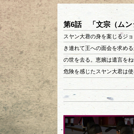
第6話 「文宗（ム
スヤン大君の身を案じるジョ
き連れて王への面会を求める
の世を去る。恵嬪は遺言をね
危険を感じたスヤン大君は使