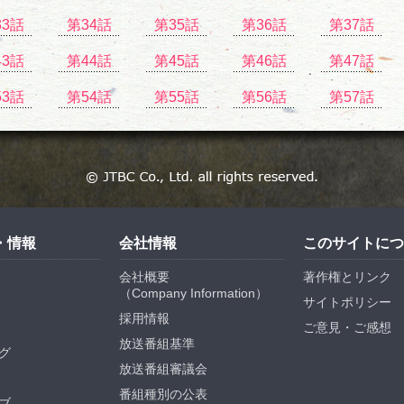
33話
第34話
第35話
第36話
第37話
43話
第44話
第45話
第46話
第47話
53話
第54話
第55話
第56話
第57話
・情報
会社情報
このサイトにつ
会社概要
著作権とリンク
（
Company Information
）
サイトポリシー
採用情報
ご意見・ご感想
放送番組基準
グ
放送番組審議会
番組種別の公表
ブ