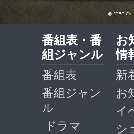
番組表・番
お
組ジャンル
情
番組表
新
番組ジャン
お
ル
イ
ドラマ
シ