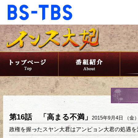
BS-TBS
BS-TBS
ドラマ
映画
報道
教養
音楽
エンタメ
ファンクラブ
視聴方法
4K放送
第16話 「高まる不満」
2015年9月4日 （金
ショッピング
公式SNS
政権を握ったスヤン大君はアンピョン大君の処遇を
ご意見・ご感想
会社情報