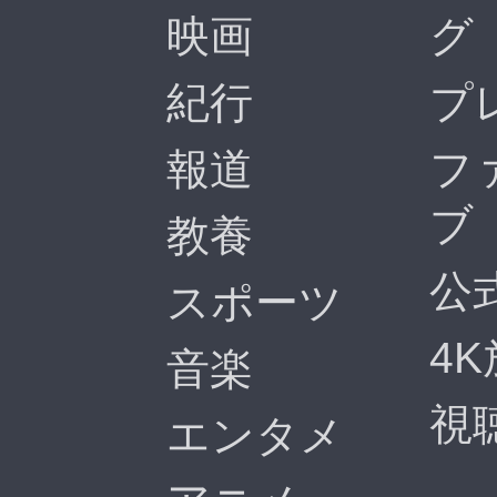
映画
グ
紀行
プ
報道
フ
ブ
教養
公
スポーツ
4
音楽
視
エンタメ