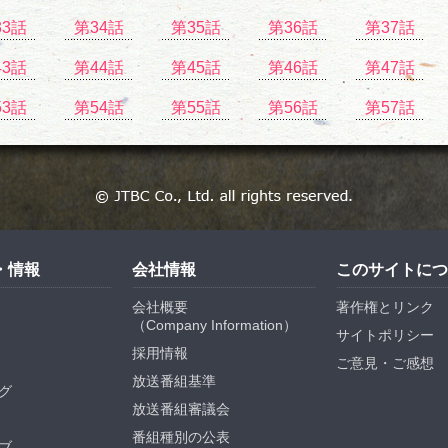
33話
第34話
第35話
第36話
第37話
43話
第44話
第45話
第46話
第47話
53話
第54話
第55話
第56話
第57話
・情報
会社情報
このサイトにつ
会社概要
著作権とリンク
（
Company Information
）
サイトポリシー
採用情報
ご意見・ご感想
放送番組基準
グ
放送番組審議会
番組種別の公表
ブ