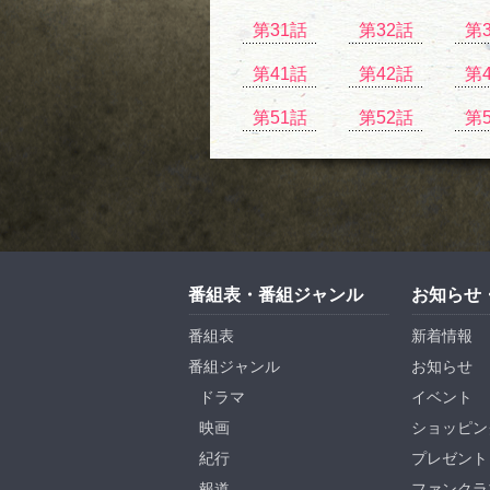
第31話
第32話
第
第41話
第42話
第
第51話
第52話
第
番組表・番組ジャンル
お知らせ
番組表
新着情報
番組ジャンル
お知らせ
ドラマ
イベント
映画
ショッピン
紀行
プレゼント
報道
ファンクラ