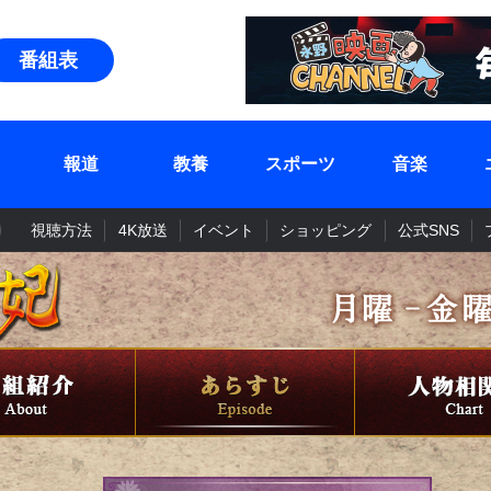
番組表
報道
教養
スポーツ
音楽
視聴方法
4K放送
イベント
ショッピング
公式SNS