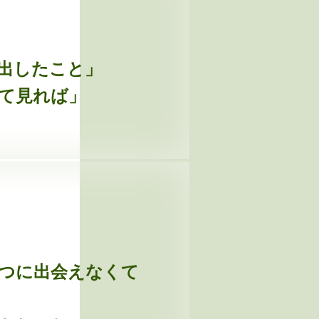
い出したこと」
して見れば」
いつに出会えなくて