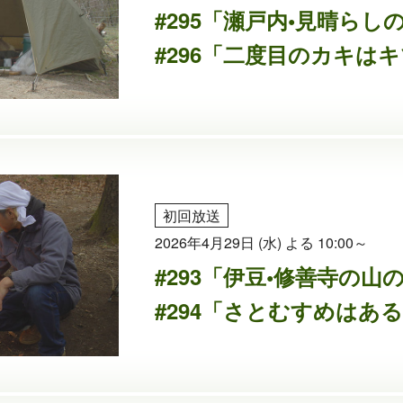
#295「瀬戸内•見晴ら
#296「二度目のカキは
初回放送
2026年4月29日 (水) よる 10:00～
#293「伊豆•修善寺の
#294「さとむすめはあ