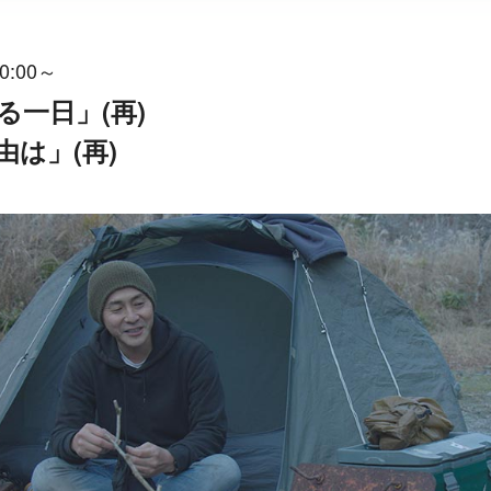
0:00～
る一日」(再)
由は」(再)