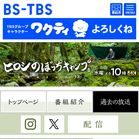
BS-TBS
番組
BS-TBS
番組
表
表
ドラマ
映画
紀行
報道
教養
スポーツ
音楽
エンタメ
アニメ
ファンクラブ
トップページ
番組紹介
過
検索
視聴方法
4K放送
Instagram
Twitter
配信
イベント
ショッピング