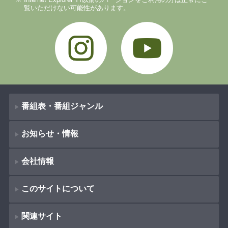
覧いただけない可能性があります。
Instagram
YouTube
番組表・番組ジャンル
お知らせ・情報
番組表
会社情報
番組ジャンル
新着情報
ドラマ
このサイトについて
お知らせ
会社概要
（
Company Information
）
映画
関連サイト
イベント
著作権とリンク
採用情報
紀行