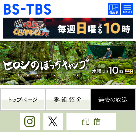
BS-TBS
番組
BS-TBS
番組
表
表
ドラマ
映画
紀行
報道
教養
スポーツ
音楽
エンタメ
アニメ
ファンクラブ
トップページ
番組紹介
過
検索
視聴方法
4K放送
Instagram
Twitter
配信
イベント
ショッピング