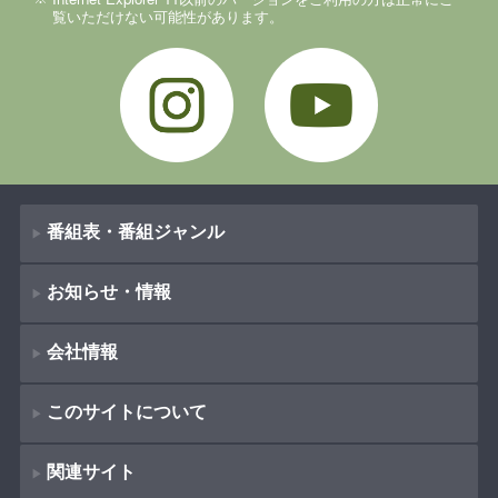
覧いただけない可能性があります。
Instagram
YouTube
番組表・番組ジャンル
お知らせ・情報
番組表
会社情報
番組ジャンル
新着情報
ドラマ
このサイトについて
お知らせ
会社概要
（
Company Information
）
映画
関連サイト
イベント
著作権とリンク
採用情報
紀行