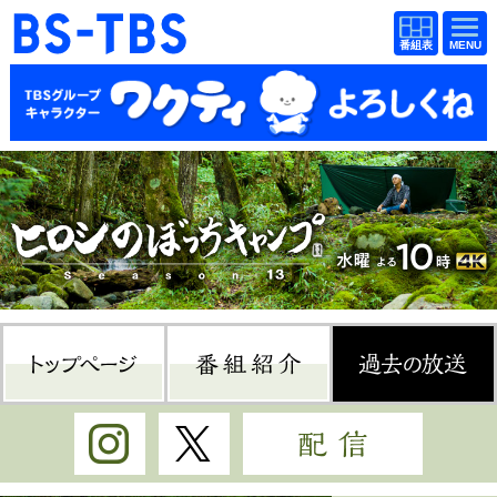
BS-TBS
番組
BS-TBS
番組
表
表
ドラマ
映画
紀行
報道
教養
スポーツ
音楽
エンタメ
アニメ
ファンクラブ
トップページ
番組紹介
過
検索
視聴方法
4K放送
Instagram
Twitter
配信
イベント
ショッピング