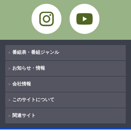
Instagram
YouTube
番組表・番組ジャンル
お知らせ・情報
番組表
会社情報
番組ジャンル
新着情報
ドラマ
このサイトについて
お知らせ
会社概要
（
Company Information
）
映画
関連サイト
イベント
著作権とリンク
採用情報
紀行