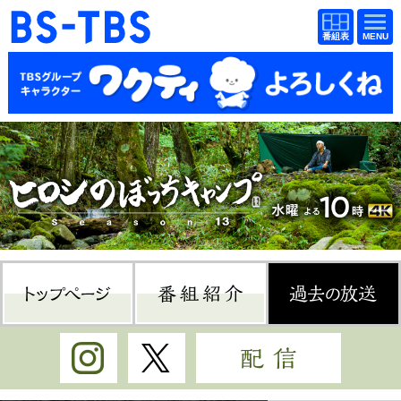
BS-TBS
番組
BS-TBS
番組
表
表
ドラマ
映画
紀行
報道
教養
スポーツ
音楽
エンタメ
アニメ
ファンクラブ
トップページ
番組紹介
過
検索
視聴方法
4K放送
Instagram
Twitter
配信
イベント
ショッピング