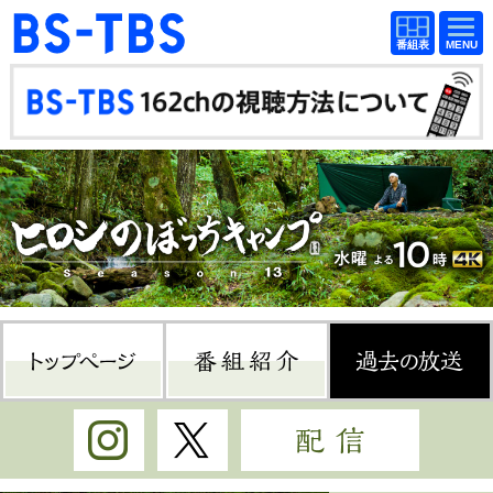
BS-TBS
番組
BS-TBS
番組
表
表
ドラマ
映画
紀行
報道
教養
スポーツ
音楽
エンタメ
アニメ
ファンクラブ
トップページ
番組紹介
過
検索
視聴方法
4K放送
Instagram
Twitter
配信
イベント
ショッピング