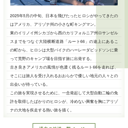
2025年5月の中旬、日本を飛びたったヒロシがやってきたの
はアメリカ、アリゾナ州の小さな町キングマン。
東のイリノイ州シカゴから西のカリフォルニア州ロサンゼル
スまでをつなぐ大陸横断道路「ルート66」の途上にあるこ
の町から、ヒロシは大型バイクのハーレーダビッドソンに乗
って荒野のキャンプ場を目指す旅に出発する。
古き良きアメリカの風情が色濃く残るルート66を走れば、
そこには旅人を受け入れるおおらかで優しい地元の人々との
出会いが待っている。
この旅を実現させるために、一念発起して大型自動二輪の免
許を取得したばかりのヒロシが、冷めない興奮を胸にアリゾ
ナの大地を疾走する熱い旅を描く。