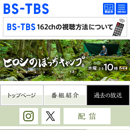
BS-TBS
番組
BS-TBS
番組
表
表
ドラマ
映画
紀行
報道
教養
スポーツ
音楽
エンタメ
アニメ
ファンクラブ
トップページ
番組紹介
過
検索
視聴方法
4K放送
Instagram
Twitter
配信
イベント
ショッピング