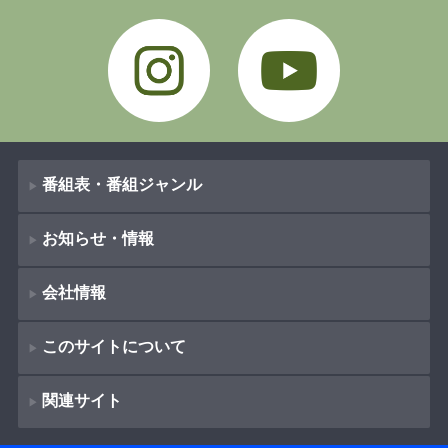
Instagram
YouTube
番組表・番組ジャンル
お知らせ・情報
番組表
会社情報
番組ジャンル
新着情報
ドラマ
このサイトについて
お知らせ
会社概要
（
Company Information
）
映画
関連サイト
イベント
著作権とリンク
採用情報
紀行