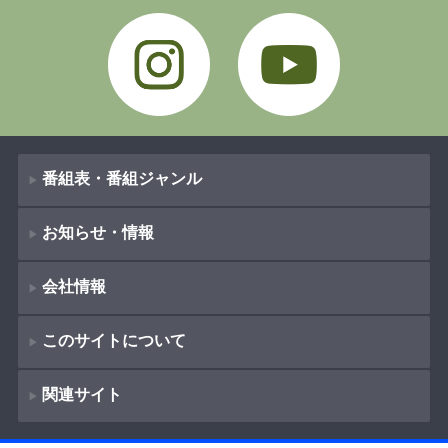
Instagram
YouTube
番組表・番組ジャンル
お知らせ・情報
番組表
会社情報
番組ジャンル
新着情報
ドラマ
このサイトについて
お知らせ
会社概要
（
Company Information
）
映画
関連サイト
イベント
著作権とリンク
採用情報
紀行