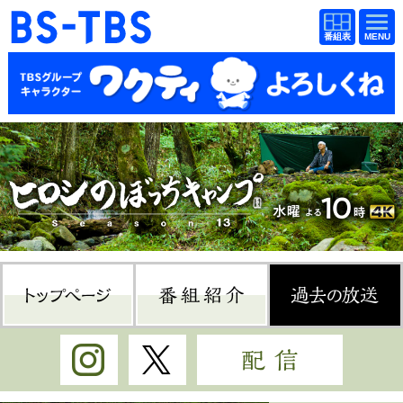
BS-TBS
番組
BS-TBS
番組
表
表
ドラマ
映画
紀行
報道
教養
スポーツ
音楽
エンタメ
アニメ
ファンクラブ
トップページ
番組紹介
過
検索
視聴方法
4K放送
Instagram
Twitter
配信
イベント
ショッピング