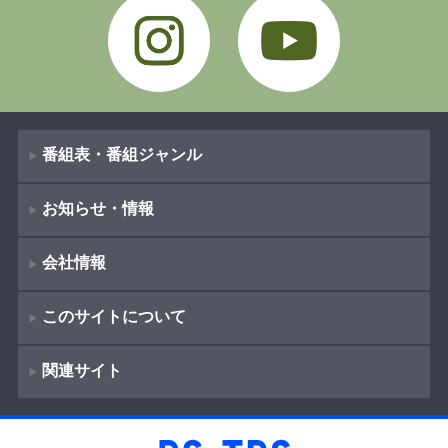
番組表・番組ジャンル
お知らせ・情報
番組表
会社情報
番組ジャンル
新着情報
ドラマ
このサイトについて
お知らせ
会社概要
（
Company Information
）
映画
関連サイト
イベント
著作権とリンク
採用情報
紀行
ショッピング
サイトポリシー
報道
放送番組基準
BS-TBS