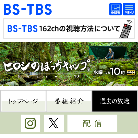
BS-TBS
番組
BS-TBS
番組
表
表
ドラマ
映画
紀行
報道
教養
スポーツ
音楽
エンタメ
アニメ
ファンクラブ
トップページ
番組紹介
過
検索
視聴方法
4K放送
Instagram
Twitter
配信
イベント
ショッピング