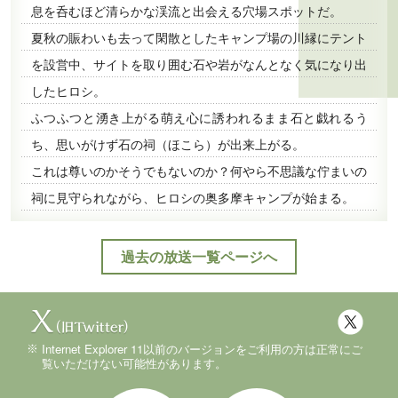
息を呑むほど清らかな渓流と出会える穴場スポットだ。
夏秋の賑わいも去って閑散としたキャンプ場の川縁にテント
を設営中、サイトを取り囲む石や岩がなんとなく気になり出
したヒロシ。
ふつふつと湧き上がる萌え心に誘われるまま石と戯れるう
ち、思いがけず石の祠（ほこら）が出来上がる。
これは尊いのかそうでもないのか？何やら不思議な佇まいの
祠に見守られながら、ヒロシの奥多摩キャンプが始まる。
過去の放送一覧ページへ
Internet Explorer 11以前のバージョンをご利用の方は正常にご
覧いただけない可能性があります。
Instagram
YouTube