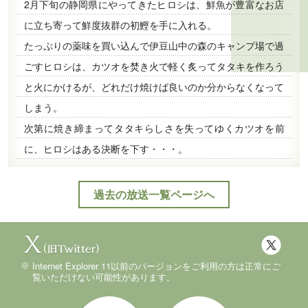
2月下旬の静岡県にやってきたヒロシは、鮮魚が豊富なお店
に立ち寄って鮮度抜群の初鰹を手に入れる。
たっぷりの薬味を買い込んで伊豆山中の森のキャンプ場で過
ごすヒロシは、カツオを焚き火で軽く炙ってタタキを作ろう
と火にかけるが、どれだけ焼けば良いのか分からなくなって
しまう。
次第に焼き締まってタタキらしさを失ってゆくカツオを前
に、ヒロシはある決断を下す・・・。
過去の放送一覧ページへ
Internet Explorer 11以前のバージョンをご利用の方は正常にご
覧いただけない可能性があります。
Instagram
YouTube