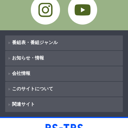
番組表・番組ジャンル
お知らせ・情報
番組表
会社情報
番組ジャンル
新着情報
ドラマ
このサイトについて
お知らせ
会社概要
（
Company Information
）
映画
関連サイト
イベント
著作権とリンク
採用情報
紀行
ショッピング
サイトポリシー
報道
放送番組基準
BS-TBS