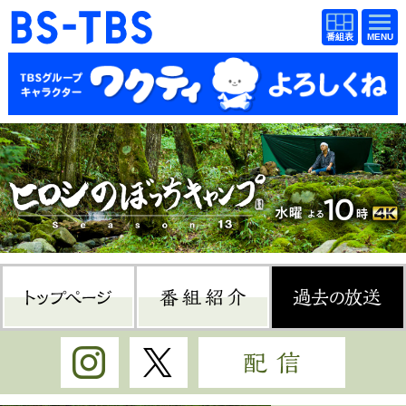
BS-TBS
番組
BS-TBS
番組
表
表
ドラマ
映画
紀行
報道
教養
スポーツ
音楽
エンタメ
アニメ
ファンクラブ
トップページ
番組紹介
過
検索
視聴方法
4K放送
Instagram
Twitter
配信
イベント
ショッピング