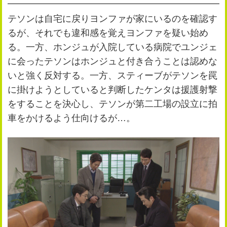
公式SNS
プレゼント
テソンは自宅に戻りヨンファが家にいるのを確認す
ご意見・ご感想
会社情報
るが、それでも違和感を覚えヨンファを疑い始め
る。一方、ホンジュが入院している病院でユンジェ
に会ったテソンはホンジュと付き合うことは認めな
いと強く反対する。一方、スティーブがテソンを罠
に掛けようとしていると判断したケンタは援護射撃
をすることを決心し、テソンが第二工場の設立に拍
車をかけるよう仕向けるが…。