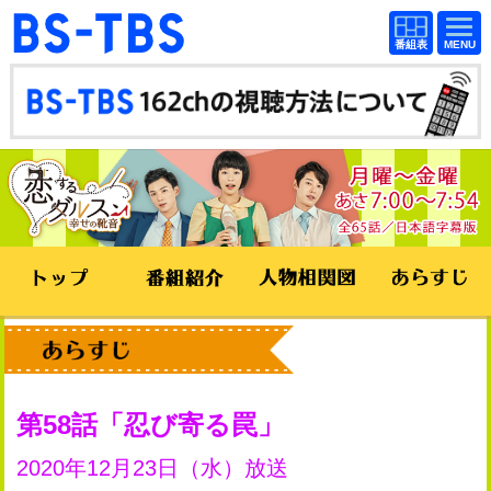
BS-TBS
番組
BS-TBS
番組
表
表
ドラマ
映画
紀行
報道
教養
スポーツ
音楽
エンタメ
アニメ
ファンクラブ
検索
視聴方法
4K放送
第58話
忍び寄る罠
イベント
ショッピング
2020年12月23日（水）放送