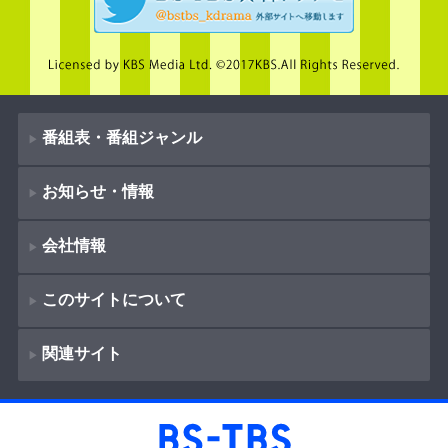
番組表・番組ジャンル
お知らせ・情報
番組表
会社情報
番組ジャンル
新着情報
ドラマ
このサイトについて
お知らせ
会社概要
（
Company Information
）
映画
関連サイト
イベント
著作権とリンク
採用情報
紀行
ショッピング
サイトポリシー
報道
放送番組基準
BS-TBS