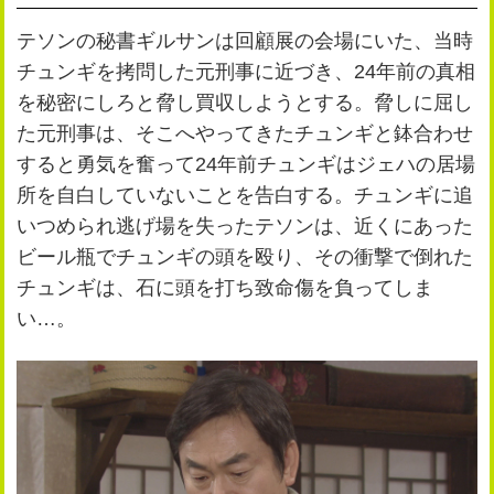
公式SNS
プレゼント
テソンの秘書ギルサンは回顧展の会場にいた、当時
ご意見・ご感想
会社情報
チュンギを拷問した元刑事に近づき、24年前の真相
を秘密にしろと脅し買収しようとする。脅しに屈し
た元刑事は、そこへやってきたチュンギと鉢合わせ
すると勇気を奮って24年前チュンギはジェハの居場
所を自白していないことを告白する。チュンギに追
いつめられ逃げ場を失ったテソンは、近くにあった
ビール瓶でチュンギの頭を殴り、その衝撃で倒れた
チュンギは、石に頭を打ち致命傷を負ってしま
い…。