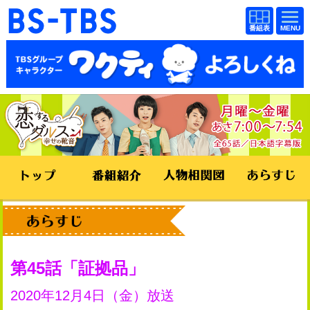
BS-TBS
番組
BS-TBS
番組
表
表
ドラマ
映画
紀行
報道
教養
スポーツ
音楽
エンタメ
アニメ
ファンクラブ
検索
視聴方法
4K放送
第45話
証拠品
イベント
ショッピング
2020年12月4日（金）放送