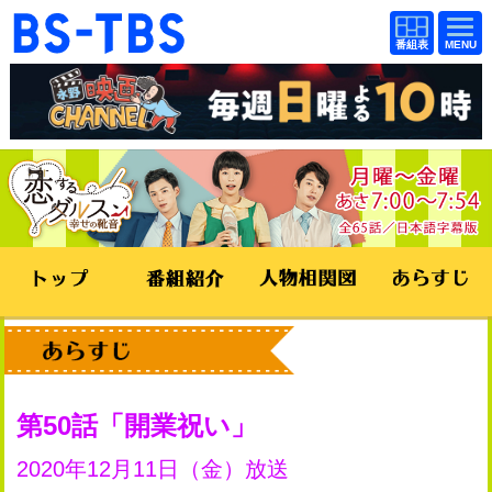
BS-TBS
番組
BS-TBS
番組
表
表
ドラマ
映画
紀行
報道
教養
スポーツ
音楽
エンタメ
アニメ
ファンクラブ
検索
視聴方法
4K放送
第50話
開業祝い
イベント
ショッピング
2020年12月11日（金）放送