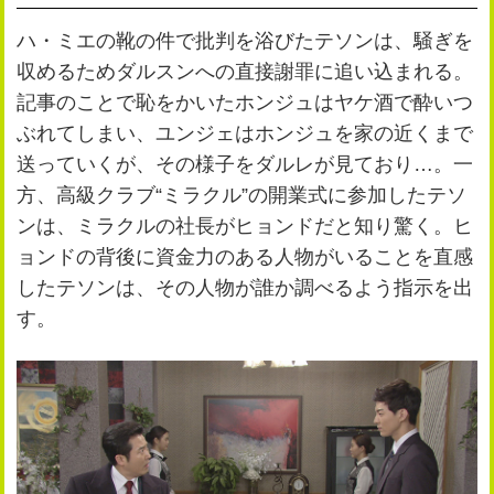
公式SNS
プレゼント
ハ・ミエの靴の件で批判を浴びたテソンは、騒ぎを
ご意見・ご感想
会社情報
収めるためダルスンへの直接謝罪に追い込まれる。
記事のことで恥をかいたホンジュはヤケ酒で酔いつ
ぶれてしまい、ユンジェはホンジュを家の近くまで
送っていくが、その様子をダルレが見ており…。一
方、高級クラブ“ミラクル”の開業式に参加したテソ
ンは、ミラクルの社長がヒョンドだと知り驚く。ヒ
ョンドの背後に資金力のある人物がいることを直感
したテソンは、その人物が誰か調べるよう指示を出
す。