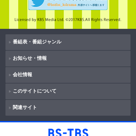
番組表・番組ジャンル
お知らせ・情報
番組表
会社情報
番組ジャンル
新着情報
ドラマ
このサイトについて
お知らせ
会社概要
（
Company Information
）
映画
関連サイト
イベント
著作権とリンク
採用情報
紀行
ショッピング
サイトポリシー
報道
放送番組基準
BS-TBS