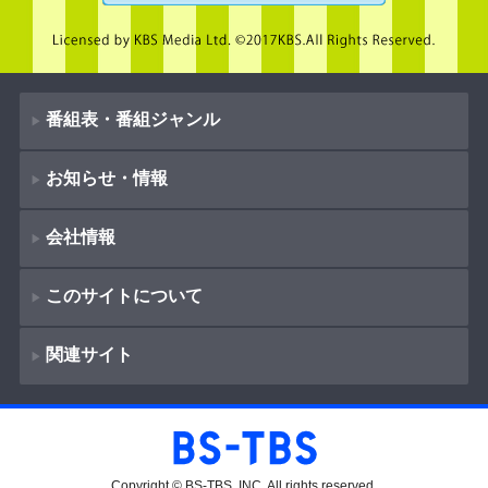
番組表・番組ジャンル
お知らせ・情報
番組表
会社情報
番組ジャンル
新着情報
ドラマ
このサイトについて
お知らせ
会社概要
（
Company Information
）
映画
関連サイト
イベント
著作権とリンク
採用情報
紀行
ショッピング
サイトポリシー
報道
放送番組基準
BS-TBS
教養
プレゼント
ご意見・ご感想
Copyright © BS-TBS, INC. All rights reserved.