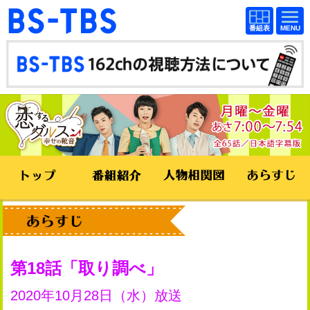
BS-TBS
番組
BS-TBS
番組
表
表
ドラマ
映画
紀行
報道
教養
スポーツ
音楽
エンタメ
アニメ
ファンクラブ
検索
視聴方法
4K放送
第18話
取り調べ
イベント
ショッピング
2020年10月28日（水）放送