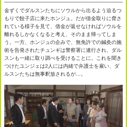
公式SNS
プレゼント
金ずくでダルスンたちにソウルから出るよう迫るつ
ご意見・ご感想
会社情報
もりで餃子店に来たホンジュ。だが借金取りに脅さ
れている様子を見て、借金が返せなければソウルを
離れるしかなくなると考え、そのまま帰ってしま
う。一方、ホンジュの企みで、無免許での鍼灸の施
術を告発されたチュンギは警察署に連行され、ダル
スンも一緒に取り調べを受けることに。これを聞き
つけたユンジェは2人には内緒で弁護士を雇い、ダ
ルスンたちは無事釈放されるが…。