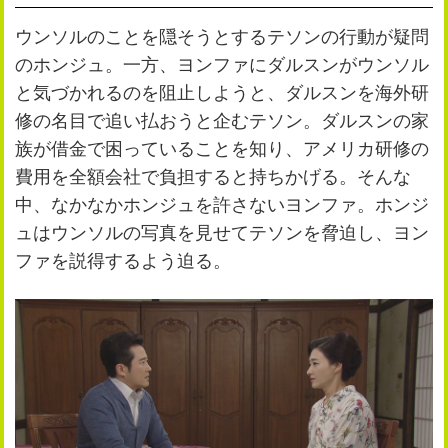
公式SNS
プレゼント
ウンソルのことを隠そうとするテソンの行動が疑問
ご意見・ご感想
会社情報
のホンジュ。一方、ヨンファにダルスンがウンソル
と気づかれるのを阻止しようと、ダルスンを海外研
修の名目で追い払おうと企むテソン。ダルスンの家
族が借金で困っていることを知り、アメリカ研修の
費用を全額会社で負担すると持ちかげる。そんな
中、なかなかホンジュを許さないヨンファ。ホンジ
ュはウンソルの写真を見せてテソンを脅迫し、ヨン
ファを説得するよう迫る。