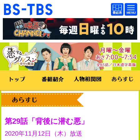
BS-TBS
番組
BS-TBS
番組
表
表
ドラマ
映画
紀行
報道
教養
スポーツ
音楽
エンタメ
アニメ
ファンクラブ
検索
視聴方法
4K放送
第29話
背後に潜む悪
イベント
ショッピング
2020年11月12日（木）放送