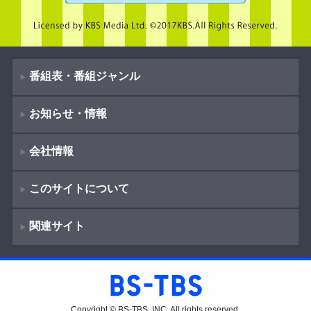
番組表・番組ジャンル
お知らせ・情報
番組表
会社情報
番組ジャンル
新着情報
ドラマ
このサイトについて
お知らせ
会社概要
（
Company Information
）
映画
関連サイト
イベント
著作権とリンク
採用情報
紀行
ショッピング
サイトポリシー
報道
放送番組基準
BS-TBS
教養
プレゼント
ご意見・ご感想
Copyright © BS-TBS, INC. All rights reserved.