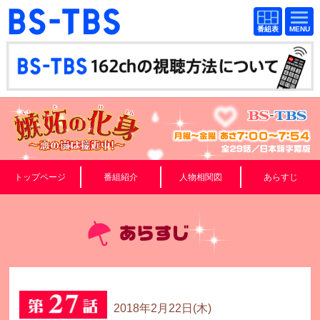
BS-TBS
BS-TBS
番組
番組
表
表
ドラマ
映画
紀行
報道
教養
スポーツ
音楽
エンタメ
トップページ
番組紹介
人物相関図
あらすじ
アニメ
ファンクラブ
検索
視聴方法
4K放送
イベント
ショッピング
2018年2月22日(木)