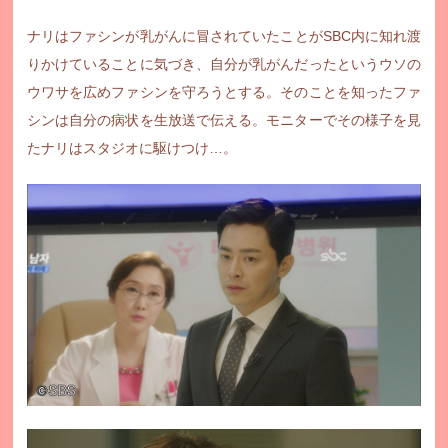
公式SNS
プレゼント
ナリはファシンが乳がんに冒されていたことがSBC内に知れ渡
ご意見・ご感想
会社情報
りかけていることに気づき、自分が乳がんだったというウソの
ウワサを広めファシンを守ろうとする。そのことを知ったファ
シンは自分の病状を生放送で伝える。モニターでその様子を見
たナリはスタジオに駆けつけ…。