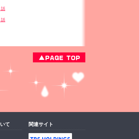
４話
８話
いて
関連サイト