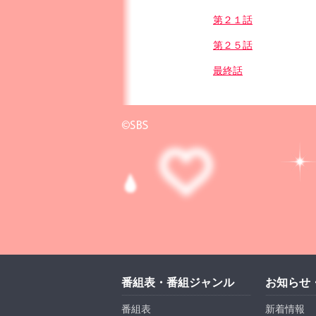
第２１話
第２５話
最終話
番組表・番組ジャンル
お知らせ
番組表
新着情報