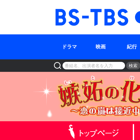
BS-TBS
ドラマ
映画
紀行
検索