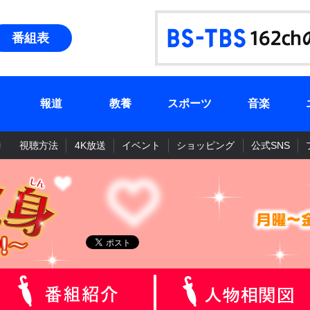
番組表
報道
教養
スポーツ
音楽
視聴方法
4K放送
イベント
ショッピング
公式SNS