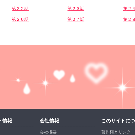
第２２話
第２３話
第２
第２６話
第２７話
第２
・情報
会社情報
このサイトにつ
会社概要
著作権とリンク