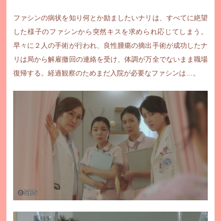
公式SNS
プレゼント
ファシンの病状を知り何とか励ましたいナリは、すべてに絶望
ご意見・ご感想
会社情報
した様子のファシンから突然キスを求められ応じてしまう。
早々に２人の手術が行われ、良性腫瘍の摘出手術が成功したナ
リは局から解雇撤回の連絡を受け、体調が万全でないまま職場
復帰する。経過観察のためまだ入院が必要なファシンは…。