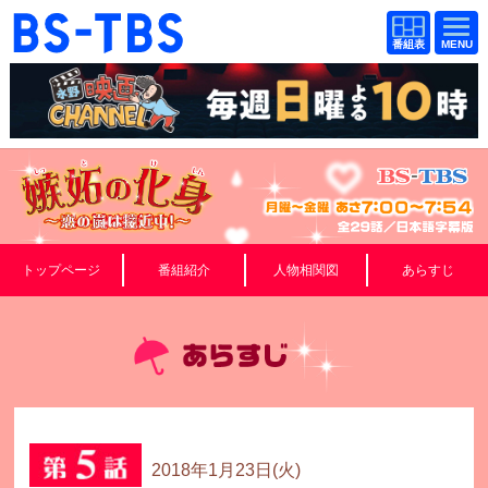
BS-TBS
BS-TBS
番組
番組
表
表
ドラマ
映画
紀行
報道
教養
スポーツ
音楽
エンタメ
トップページ
番組紹介
人物相関図
あらすじ
アニメ
ファンクラブ
検索
視聴方法
4K放送
イベント
ショッピング
2018年1月23日(火)