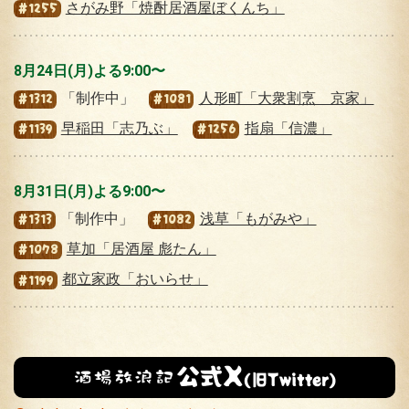
さがみ野「焼酎居酒屋ぼくんち」
#1255
8月24日(月)よる9:00〜
「制作中」
人形町「大衆割烹 京家」
#1312
#1081
早稲田「志乃ぶ」
指扇「信濃」
#1139
#1256
8月31日(月)よる9:00〜
「制作中」
浅草「もがみや」
#1313
#1082
草加「居酒屋 彪たん」
#1078
都立家政「おいらせ」
#1199