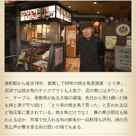
港町駅から徒歩18分、創業して60年の焼き鳥居酒屋「とり幸」。
店頭では焼き鳥のテイクアウトも人気で、店の奥にはカウンタ
ー、テーブル、座敷席がある大箱の酒場。先代から受け継いだ味
を姉と弟で守り続け、「とり幸の焼き鳥で育った」と言われるほ
ど地元客に愛されている。焼き鳥だけでなく、豚の希少部位も味
わえるほか、市場で仕入れる旬の鮮魚や一品料理も評判。姉の元
気な声が響き渡る街の憩いの場でもある。