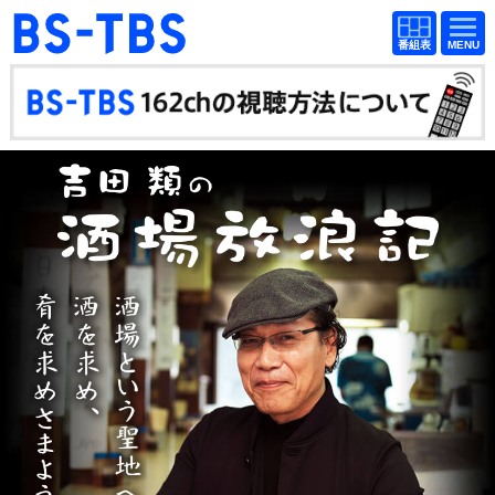
BS-TBS
番組
BS-TBS
番組
表
表
ドラマ
映画
紀行
報道
教養
スポーツ
音楽
エンタメ
アニメ
ファンクラブ
検索
視聴方法
4K放送
イベント
ショッピング