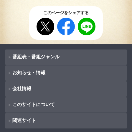
このページをシェアする
番組表・番組ジャンル
お知らせ・情報
番組表
会社情報
番組ジャンル
新着情報
ドラマ
このサイトについて
お知らせ
会社概要
（
Company Information
）
映画
関連サイト
イベント
著作権とリンク
採用情報
紀行