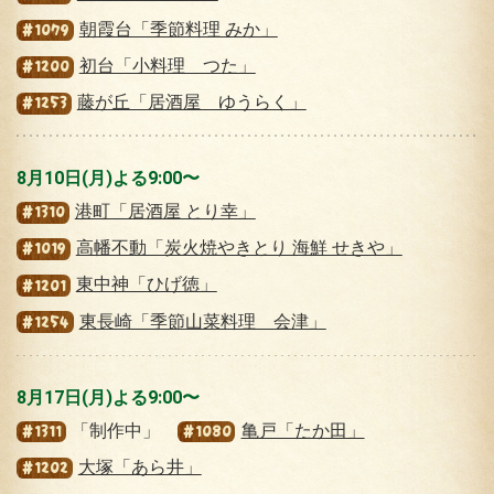
朝霞台「季節料理 みか」
#1079
初台「小料理 つた」
#1200
藤が丘「居酒屋 ゆうらく」
#1253
8月10日(月)よる9:00〜
港町「居酒屋 とり幸」
#1310
高幡不動「炭火焼やきとり 海鮮 せきや」
#1019
東中神「ひげ徳」
#1201
東長崎「季節山菜料理 会津」
#1254
8月17日(月)よる9:00〜
「制作中」
亀戸「たか田」
#1311
#1080
大塚「あら井」
#1202