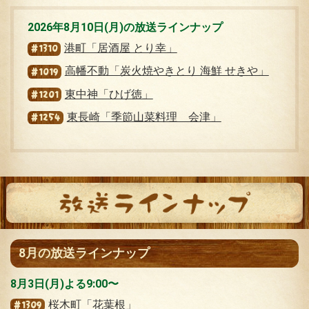
2026年8月10日(月)の放送ラインナップ
港町「居酒屋 とり幸」
#1310
高幡不動「炭火焼やきとり 海鮮 せきや」
#1019
東中神「ひげ徳」
#1201
東長崎「季節山菜料理 会津」
#1254
8月の放送ラインナップ
8月3日(月)よる9:00〜
桜木町「花葉根」
#1309