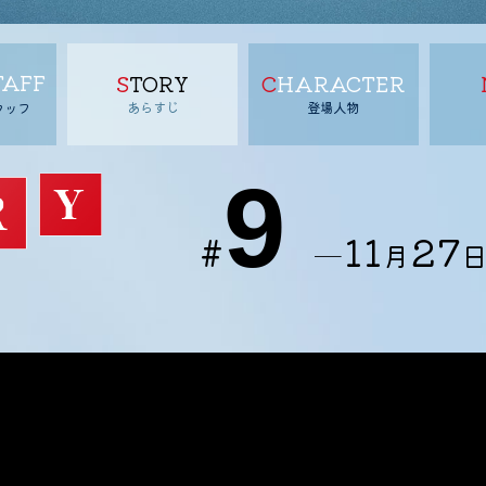
TAFF
STORY
CHARACTER
あらすじ
登場人物
タッフ
9
#
11
27
─
月