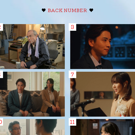
♥
BACK NUMBER
♥
2
3
6
7
0
11