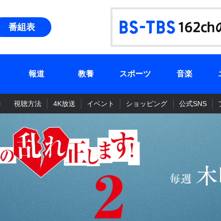
番組表
報道
教養
スポーツ
音楽
視聴方法
4K放送
イベント
ショッピング
公式SNS