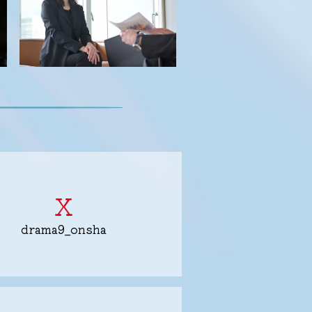
X
drama9_onsha