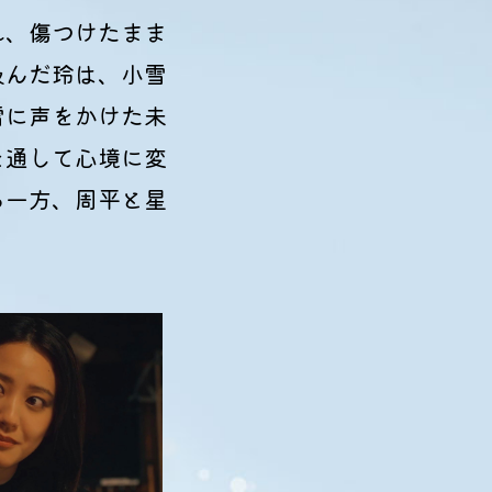
れ、傷つけたまま
汲んだ玲は、小雪
雪に声をかけた未
を通して心境に変
る一方、周平と星