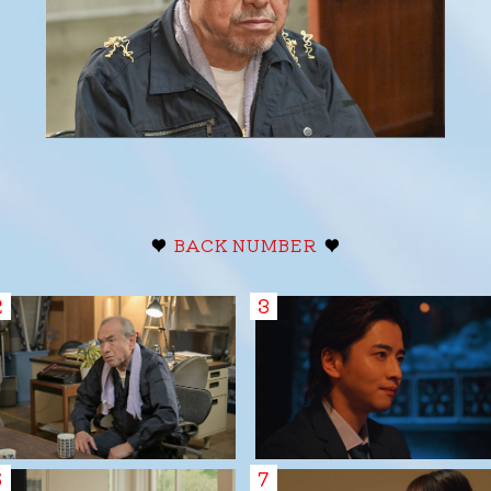
♥
BACK NUMBER
♥
2
3
6
7