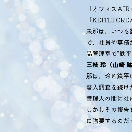
「オフィスAI
「KEITEI 
未那は、いつも
で、社員や専務
品管理室で“鉄
三枝 玲（山崎 
那は、玲と鉄平
潜入調査を続けた
管理人の間に社
しかしその報告
に強要するのだ