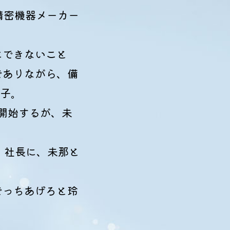
精密機器メーカー
にできないこと
でありながら、備
様子。
開始するが、未
E」社長に、未那と
でっちあげろと玲