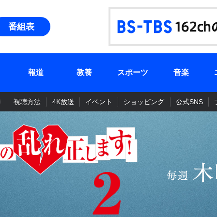
番組表
報道
教養
スポーツ
音楽
視聴方法
4K放送
イベント
ショッピング
公式SNS