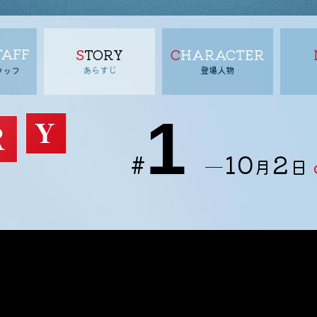
TAFF
STORY
CHARACTER
あらすじ
登場人物
タッフ
1
#
10
2
─
月
日