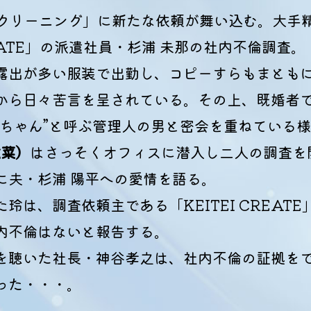
Rクリーニング」に新たな依頼が舞い込む。大手
CREATE」の派遣社員・杉浦 未那の社内不倫調査。
露出が多い服装で出勤し、コピーすらもまとも
から日々苦言を呈されている。その上、既婚者
平ちゃん”と呼ぶ管理人の男と密会を重ねている
紘菜）
はさっそくオフィスに潜入し二人の調査を
に夫・杉浦 陽平への愛情を語る。
玲は、調査依頼主である「KEITEI CREAT
内不倫はないと報告する。
を聴いた社長・神谷孝之は、社内不倫の証拠を
った・・・。