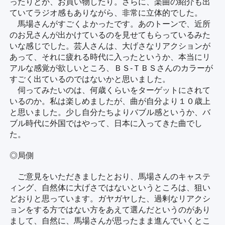
ったりとか、お買い物したり。さらに、楽曲の紹介も出
ていてラジオ感もありながら、非常に立体的でした。
馬場さんがすごくよかったです。あのトーンで、近所
のお兄さんが出かけているのを見せてもらっているみた
いな感じでした。芸人さんは、大げさなリアクションが
あって、それに疲れる時代に入ったというか、本当にリ
アルな感覚が欲しいところ、ＢＳ-ＴＢＳさんのカラーが
すごく出ているのではないかと思いました。
伺ってみたいのは、何歳くらいをターゲットにされて
いるのか。私は楽しめましたが、曲が自分より１０歳上
と思いました。少し自分たちよりバブル感というか、バ
ブル時代に外国ではやって、日本に入ってきた曲でし
た。
◎局側
ご意見をいただきましたとおり、馬場さんのキャステ
ィング、自然体に大げさではないというところは、狙い
どおりと思っています。ガヤガヤした、過剰なリアクシ
ョンをする方ではない方をあえて選んだというのがあり
まして、自然に、馬場さんが思ったまま進んでいくとこ