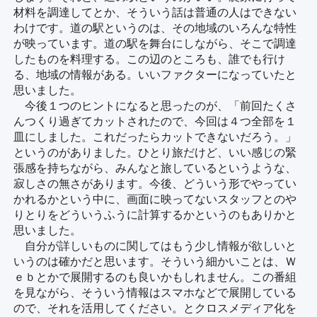
材料を調達してとか、そういう話は普通の人はできない
わけです。道の駅というのは、その地域のいろんな特性
が映っています。道の駅を舞台にしながら、そこで調達
したものを料理する。この辺のところも、誰でも行け
る、地域の情報がある。いいファクターになっていたと
思いました。
今後１つのヒントになると思ったのが、「前回たくさ
んつくり過ぎてカットされたので、今回は４つ全部を１
皿にしました。これだったらカットできないだろう。」
というのがありました。ひとり旅だけど、いい感じの緊
張感を持ちながら、みんなと旅しているというような、
寂しさの無さがあります。今後、どういう形でやってい
かれるかという中に、画面に映ってないスタッフとのや
りとりをどういうふうに計算するかというのもありかと
思いました。
自分が詳しいものに関してはもう少し情報が欲しいと
いうのは確かだと思います。そういう細かいことは、Ｗ
ｅｂとかで展開するのも良いかもしれません。この番組
を見ながら、そういう情報はスマホなどで展開している
ので、それを活用してください。とクロスメディア化を