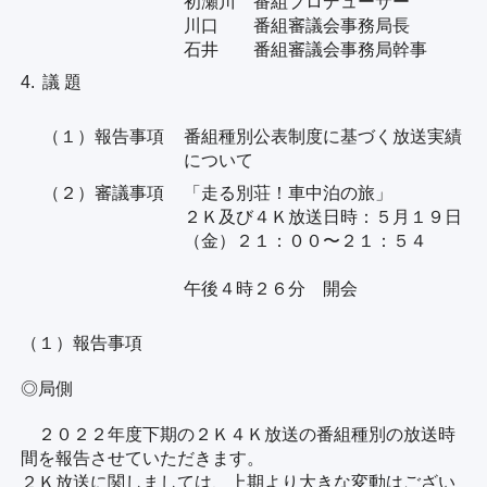
初瀬川 番組プロデューサー
川口 番組審議会事務局長
石井 番組審議会事務局幹事
4.
議 題
（１）報告事項
番組種別公表制度に基づく放送実績
について
（２）審議事項
「走る別荘！車中泊の旅」
２Ｋ及び４Ｋ放送日時：５月１９日
（金）２１：００〜２１：５４
午後４時２６分 開会
（１）報告事項
◎局側
２０２２年度下期の２Ｋ４Ｋ放送の番組種別の放送時
間を報告させていただきます。
２Ｋ放送に関しましては、上期より大きな変動はござい