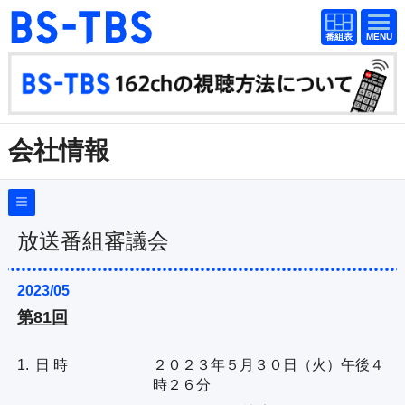
番組
番組
BS-TBS
表
表
ドラマ
映画
紀行
報道
会社情報
教養
スポーツ
音楽
エンタメ
会社概要
（
Company Information
）
採用情報
アニメ
ファンクラブ
放送番組審議会
放送番組基準
放送番組審議会
2023/05
検索
第81回
番組種別の公表
視聴方法
4K放送
青少年に見てもらいたい番組
1.
日 時
２０２３年５月３０日（火）午後４
イベント
ショッピング
反社会的勢力排除についての指針
時２６分