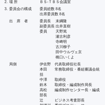
個人情報について
2.
場 所
ＢＳ-ＴＢＳ会議室
公式SNS
プレゼント
TBSグループ個人情報保護の基本方針
3.
委員会の構成
委員総数 8名
ご意見・ご感想
会社情報
出席委員数 8名
プライバシーポリシー
出 席 者
委員長 末綱隆
従業員等の個人情報に関するプライバシーポ
副委員長 出井直樹
リシー
委員 天野篤
Cookieポリシー
瀬古利彦
寺﨑明
報道・著述目的の個人情報保護
古川柳子
インターネットの個人情報保護
田中ウルヴェ京
橋口いくよ
視聴データの取扱いについて
局側
伊佐野 代表取締役社長
本田 常務取締役・番組審議会統
括
中澤 取締役
鈴木 取締役・編成制作局長
高松 編成制作センター長・編成
部長
辻 ビジネス考査部長