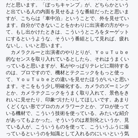
だと思います。「ぼっちキャンプ」が、どちらかという
と出ている人の内面を見せるような番組だったと思いま
すが、こちらは「車中泊」ということで、外を見せてい
ます。自分ができないことをかわりに出演者の方がやっ
て、もし出かけたときは、こういうところをターゲット
にするというような、そういう番組として見れば、疲れ
ないし、いいと思います。
カメラクルーと出演者のやりとりが、ＹｏｕＴｕｂｅ
的なセンスを取り入れているとしたら、それはうまくい
っていると思いますが、私がやっぱりテレビに期待する
のは、プロですので、機材とテクニックをもっと使っ
て、ＹｏｕＴｕｂｅとの違いを見せたほうがいいと思い
ます。そこをもう少し明確化する。カメラのズーミング
とか、カメラテクニックをうまく取り入れて、景色をき
れいに見せたり、印象づけたりしてほしいです。あまり
くどくない形でプロのカメラワークとか、プロが使って
いる機材で、こういう技術を使っている、みたいな紹介
があってもよかった。そういうのは差別化というか、見
ている人が、こういうものを使って、こういうふうに撮
っているというのを知識として入れるのにいいという気