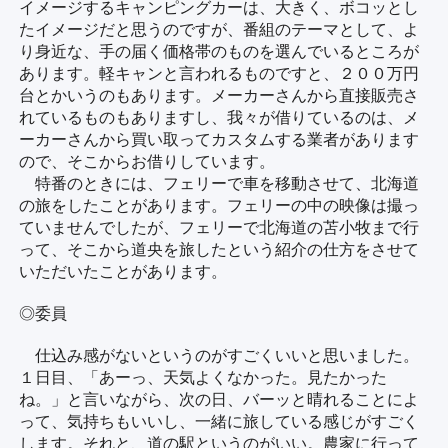
イメージするキャンピングカーは、大きく、ボコッとし
たイメージだと思うのですが、番組のテーマとして、よ
り身近な、手の届く価格帯のものを選んでいるところが
あります。軽キャンと言われるものですと、２００万円
台とかいうのもあります。メーカーさんから直接販売さ
れているものもありますし、我々が借りているのは、メ
ーカーさんから買い取ってカスタムする業者があります
ので、そこからお借りしています。
特番のときには、フェリーで車を移動させて、北海道
の旅をしたことがあります。フェリーの中の映像は撮っ
ていませんでしたが、フェリーで北海道の苫小牧まで行
って、そこから道央を旅したという紹介の仕方をさせて
いただいたことがあります。
◎委員
仕込み感がないというのがすごくいいと思いました。
１日目、「あーっ、天気よくなかった。見たかった
ね。」と言いながら、次の日、バーッと晴れることによ
って、気持ちもいいし、一緒に旅している感じがすごく
します。それと、道の駅というのがいい。農家に行って