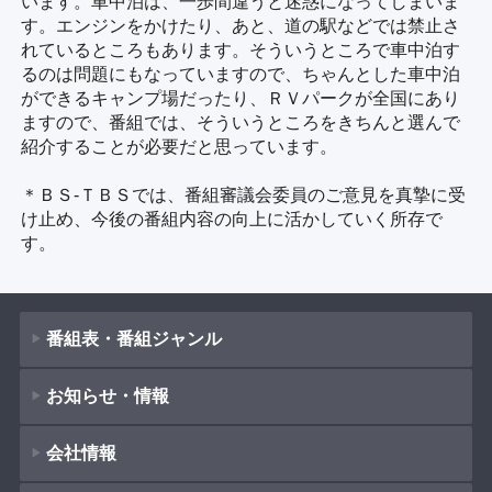
います。車中泊は、一歩間違うと迷惑になってしまいま
す。エンジンをかけたり、あと、道の駅などでは禁止さ
れているところもあります。そういうところで車中泊す
るのは問題にもなっていますので、ちゃんとした車中泊
ができるキャンプ場だったり、ＲＶパークが全国にあり
ますので、番組では、そういうところをきちんと選んで
紹介することが必要だと思っています。
＊ＢＳ-ＴＢＳでは、番組審議会委員のご意見を真摯に受
け止め、今後の番組内容の向上に活かしていく所存で
す。
番組表・番組ジャンル
お知らせ・情報
番組表
会社情報
番組ジャンル
新着情報