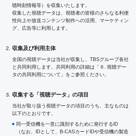
個人情報について
公式SNS
プレゼント
聴時刻情報等）を収集いたします。
TBSグループ個人情報保護の基本方針
収集した視聴データは、視聴者の皆様のさらなる利便
ご意見・ご感想
会社情報
性向上や放送コンテンツ制作への活用、マーケティン
プライバシーポリシー
グ、広告等に利用します。
従業員等の個人情報に関するプライバシーポ
リシー
Cookieポリシー
収集及び利用主体
報道・著述目的の個人情報保護
全国の視聴データは当社が収集し、TBSグループ各社
インターネットの個人情報保護
と共同利用します。共同利用の詳細は「６. 視聴デー
タの共同利用について」をご参照ください。
視聴データの取扱いについて
収集する「視聴データ」の項目
当社が取り扱う視聴データの項目のうち、主なものは
以下のとおりです。
同一受信機を一意に識別するために発行するID
（なお、IDとして、B-CASカードIDや受信機の製造