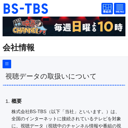
番組
番組
BS-TBS
表
表
ドラマ
映画
紀行
報道
会社情報
教養
スポーツ
音楽
エンタメ
会社概要
（
Company Information
）
採用情報
アニメ
ファンクラブ
視聴データの取扱いについて
放送番組基準
放送番組審議会
検索
概要
番組種別の公表
視聴方法
4K放送
青少年に見てもらいたい番組
株式会社BS-TBS（以下「当社」といいます。）は、
イベント
ショッピング
全国のインターネットに接続されているテレビを対象
反社会的勢力排除についての指針
に、視聴データ（視聴中のチャンネル情報や番組の視