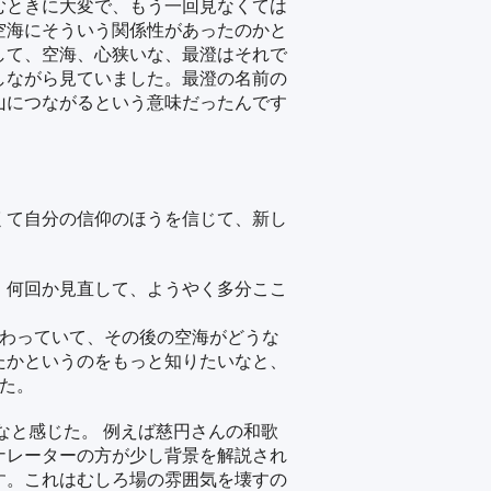
むときに大変で、もう一回見なくては
空海にそういう関係性があったのかと
して、空海、心狭いな、最澄はそれで
しながら見ていました。最澄の名前の
山につながるという意味だったんです
くて自分の信仰のほうを信じて、新し
、何回か見直して、ようやく多分ここ
終わっていて、その後の空海がどうな
たかというのをもっと知りたいなと、
た。
なと感じた。 例えば慈円さんの和歌
ナレーターの方が少し背景を解説され
す。これはむしろ場の雰囲気を壊すの