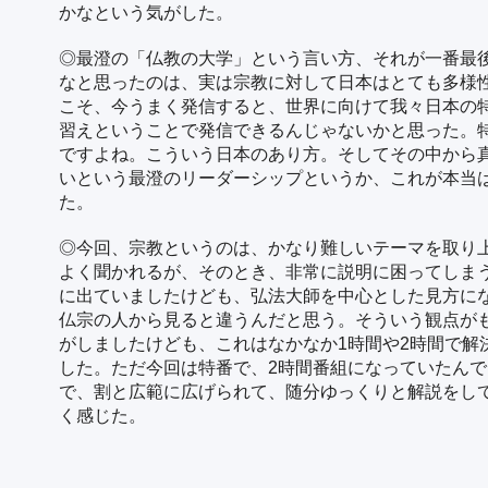
かなという気がした。
◎最澄の「仏教の大学」という言い方、それが一番最
なと思ったのは、実は宗教に対して日本はとても多様
こそ、今うまく発信すると、世界に向けて我々日本の
習えということで発信できるんじゃないかと思った。
ですよね。こういう日本のあり方。そしてその中から
いという最澄のリーダーシップというか、これが本当
た。
◎今回、宗教というのは、かなり難しいテーマを取り
よく聞かれるが、そのとき、非常に説明に困ってしま
に出ていましたけども、弘法大師を中心とした見方に
仏宗の人から見ると違うんだと思う。そういう観点が
がしましたけども、これはなかなか1時間や2時間で解
した。ただ今回は特番で、2時間番組になっていたん
で、割と広範に広げられて、随分ゆっくりと解説をし
く感じた。