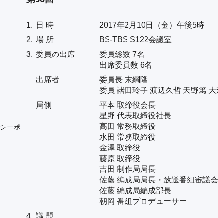
1.
日 時
2017年2月10日（金）午後5時
2.
場 所
BS-TBS S122会議室
3.
委員の出席
委員総数 7名
出席委員数 6名
出席者
委員長 末綱隆
委員 諸田玲子 渡辺久哲 天野篤 
局側
平本 取締役会長
星野 代表取締役社長
高田 常務取締役
シーポ
水田 常務取締役
金澤 取締役
藤原 取締役
吉田 制作局局長
佐藤 編成局局長・放送番組審議
佐藤 編成局編成部長
朝岡 番組プロデューサー
4.
議 題