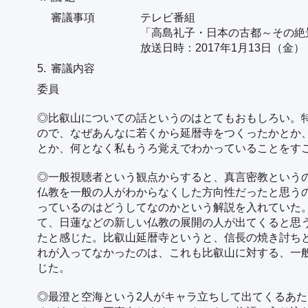
審議事項
テレビ番組
「高島礼子・日本の古都～その絶
放送日時：2017年1月13日（金）
5.
審議内容
委員
◎比叡山についての話というのはとてもおもしろい。
ので、なぜあんなに若くから延暦寺をつくったかとか
とか、何となく私もうろ覚えでわかっていることをす
◎一般視聴者という観点からすると、真言密教という
仏教を一般の人がわからなくした方向性だったと思う
っているのはどうしてなのかという解説を入れていた
て、日蓮などの新しい仏教の展開の人が出てくると思
たと感じた。比叡山延暦寺というと、信長の焼き討ち
れが入ってなかったのは、これも比叡山に対する、一
じた。
◎最澄と空海という2人がキャラ立ちして出てくるあ