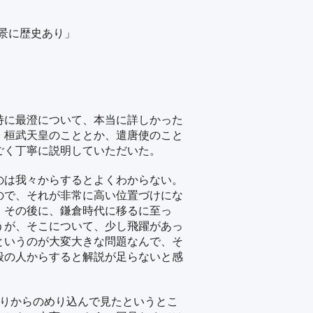
景に歴史あり」
特に最澄について、本当に詳しかった
、桓武天皇のこととか、遣唐使のこと
ごく丁寧に説明していただいた。
のは我々からするとよくわからない。
ので、それが非常に高い位置づけにな
。その後に、鎌倉時代に移るに至っ
うが、そこについて、少し飛躍があっ
というのが大変大きな問題なんで、そ
般の人からすると解説が足らないと感
たりからのめり込んで見たというとこ