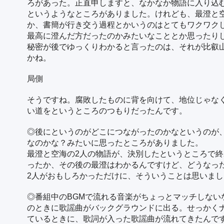
ろがあった。正直申しますと、なかなか物語に入り込
というようなところがありました。けれども、最澄と
か、書簡が行き交う過程とかいうのはとてもワクワク
最高に澄んだ方だったのかみたいなこととか思ったり
秘密が後でゆっくりわかると言ったのは、それが比叡
かね。
局側
そうですね。腐敗したものに背を向けて、地位じゃな
い道をというところのつもりだったんです。
◎後にというのがどこにつながったのかなというのが
なのかな？みたいに思ったところがありました。
最澄と空海の2人の物語が、決別したというところで
ったか、その後の最澄はわかるんですけど、どうなっ
2人がおもしろかっただけに、そういうことは思いまし
◎番組中のBGMで流れる音楽がちょっとマッチしない
のときに歌謡曲がバックグラウンドに出る。せっかく
ているときに、歌詞が入った歌謡曲が流れてきたんで