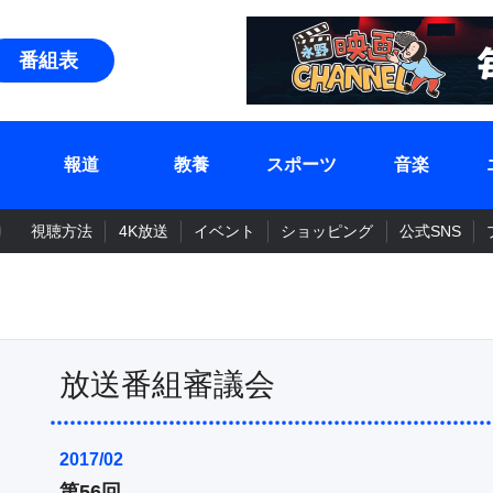
番組表
報道
教養
スポーツ
音楽
視聴方法
4K放送
イベント
ショッピング
公式SNS
放送番組審議会
2017/02
第56回