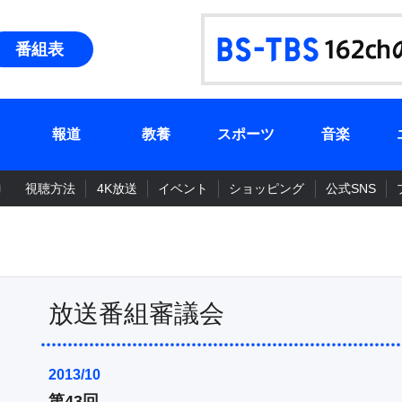
番組表
報道
教養
スポーツ
音楽
視聴方法
4K放送
イベント
ショッピング
公式SNS
放送番組審議会
2013/10
第43回