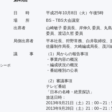
日 時
平成25年10月8日（火）午後5時
場 所
BS－TBS大会議室
出席者
山崎敏子 委員長、岸伸久 委員、丸島
委員、渡辺久哲 委員
局側出席者
平本社長、狩野常務、白井取締役、
佐藤制作局長、大崎編成局長、茂川
議 事
（1）局からの報告事項
・事業内容の概況
・編成状況の概況
シーポ
・番組種別の公表
（2）審議事項
テレビ番組
「日本の名峰・絶景探訪」
放送日時：
2013年9月21日（土）21：00～21：
2013年9月28日（土）21：00～21：