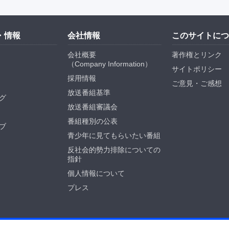
・情報
会社情報
このサイトにつ
会社概要
著作権とリンク
（
Company Information
）
サイトポリシー
採用情報
ご意見・ご感想
放送番組基準
グ
放送番組審議会
番組種別の公表
ブ
青少年に見てもらいたい番組
反社会的勢力排除についての
指針
個人情報について
プレス