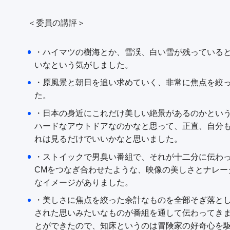
＜委員の講評＞
・ハイマツの樹海とか、雪渓、白い雪が残っていると
いなという気がしました。
・原風景と朝日を追い求めていく、非常に焦点を絞
た。
・日本の身近にこれだけ美しい絶景があるのかとい
ハードなアウトドアなのかなと思って、正直、自分
れは見るだけでいいかなと思いました。
・ストイックで男臭い番組で、それが十二分に伝わ
CMをつなぎ合わせたような、映像の美しさとナレー
なイメージがありました。
・美しさに焦点を絞った余計なものを全部そぎ落と
された思いみたいなものが番組を通して伝わってき
とができたので、知床というのは冒険家の好奇心を