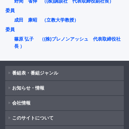
野間 省伸 （(株)講談社 代表取締役副社長）
委員
成田 康昭 （立教大学教授）
委員
篠原 弘子 （(株)プレノンアッシュ 代表取締役社
長 ）
番組表・番組ジャンル
お知らせ・情報
番組表
会社情報
番組ジャンル
新着情報
ドラマ
このサイトについて
お知らせ
会社概要
（
Company Information
）
映画