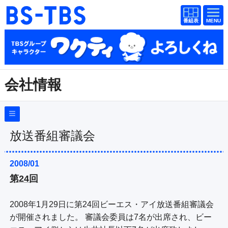
番組
番組
BS-TBS
表
表
ドラマ
映画
紀行
報道
会社情報
教養
スポーツ
音楽
エンタメ
会社概要
（
Company Information
）
採用情報
アニメ
ファンクラブ
放送番組審議会
放送番組基準
放送番組審議会
2008/01
検索
第24回
番組種別の公表
視聴方法
4K放送
青少年に見てもらいたい番組
2008年1月29日に第24回ビーエス・アイ放送番組審議会
イベント
ショッピング
反社会的勢力排除についての指針
が開催されました。 審議会委員は7名が出席され、ビー