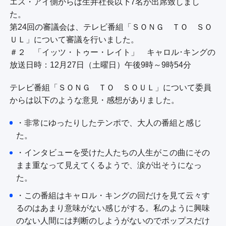
個人情報について
エス・アイ側からは生井社長以下7名が出席致しまし
公式SNS
プレゼント
た。
TBSグループ個人情報保護の基本方針
ご意見・ご感想
会社情報
第24回の審議会は、テレビ番組「ＳＯＮＧ ＴＯ ＳＯ
プライバシーポリシー
ＵＬ」について審議を行いました。
従業員等の個人情報に関するプライバシーポ
＃２ 「イッツ・トゥー・レイト」 キャロル･キングの
リシー
放送日時：12月27日（土曜日）午後9時～9時54分
Cookieポリシー
テレビ番組「ＳＯＮＧ ＴＯ ＳＯＵＬ」について委員
報道・著述目的の個人情報保護
からは以下のような意見・感想がありました。
インターネットの個人情報保護
・非常にゆったりしたテンポで、大人の番組と感じ
視聴データの取扱いについて
た。
・インタビューを受けた人たちの人生がこの曲にその
まま重なって見えてくるようで、涙が出そうになっ
た。
・この番組はキャロル・キングの回だけを見て云々す
るのはあまり意味がない感じがする。私のように興味
のない人間には判断のしようがないのでポップスだけ