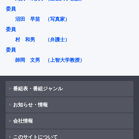
委員
沼田 早苗 （写真家）
委員
村 和男 （弁護士）
委員
師岡 文男 （上智大学教授）
番組表・番組ジャンル
お知らせ・情報
番組表
会社情報
番組ジャンル
新着情報
ドラマ
このサイトについて
お知らせ
会社概要