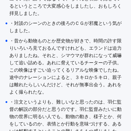
るというところで大変感心をしましたし、おもしろく
拝見しました。
・対談のシーンのときの後ろのＣＧが邪魔という気が
しました。
・昔から動物ものとか歴史物が好きで、時間の許す限
りいろいろ見ておるんですけれども、エランドは迫力
ありましたね。それと、シマウマが群れになって威嚇
して追い詰める。あれに脅えているチーターの子供。
この映像はすごい迫ってくるリアルな映像でしたね。
途中のナレーションによると、３キロか５キロ、親子
は離れたらしいんだけど、それが無事出会う。あれを
よく撮られたな。
・注文というよりも、難しいなと思ったのは、羽仁監
督の解説の部分だと思うのです。羽仁監督みたいに動
物の世界に明るい人でも、動物の動き、様子とか、何
をしているのか、表情とか行動を意味づけする、ある