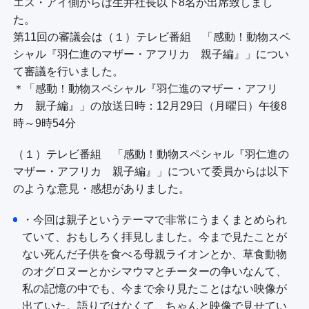
個人情報について
エス・アイ側からは生井社長以下8名が出席致しまし
公式SNS
プレゼント
た。
TBSグループ個人情報保護の基本方針
ご意見・ご感想
会社情報
第11回の審議会は（１）テレビ番組 「感動！動物スペ
プライバシーポリシー
シャル『羽仁進のマザー・アフリカ 親子編』」につい
従業員等の個人情報に関するプライバシーポ
て審議を行いました。
リシー
＊「感動！動物スペシャル『羽仁進のマザー・アフリ
カ 親子編』」の放送日時：12月29日（月曜日）午後8
Cookieポリシー
時～9時54分
報道・著述目的の個人情報保護
インターネットの個人情報保護
（１）テレビ番組 「感動！動物スペシャル『羽仁進の
マザー・アフリカ 親子編』」について委員からは以下
視聴データの取扱いについて
のような意見・感想がありました。
・今回は親子というテーマで非常にうまくまとめられ
ていて、おもしろく拝見しました。今まで見たことが
ない死んだ子供を食べる母親ライオンとか、草食動物
のオグロヌーとかシマウマとチーターの争いなんて、
私の記憶の中でも、今まで余り見たことはない映像が
出ていた。語りではなくて、ちゃんと映像で見せてい