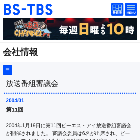
番組
番組
BS-TBS
表
表
ドラマ
映画
紀行
報道
会社情報
教養
スポーツ
音楽
エンタメ
会社概要
（
Company Information
）
採用情報
アニメ
ファンクラブ
放送番組審議会
放送番組基準
放送番組審議会
2004/01
検索
第11回
番組種別の公表
視聴方法
4K放送
青少年に見てもらいたい番組
2004年1月19日に第11回ビーエス・アイ放送番組審議会
イベント
ショッピング
反社会的勢力排除についての指針
が開催されました。 審議会委員は6名が出席され、ビー