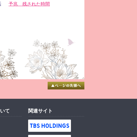
話
予兆 残された時間
いて
関連サイト