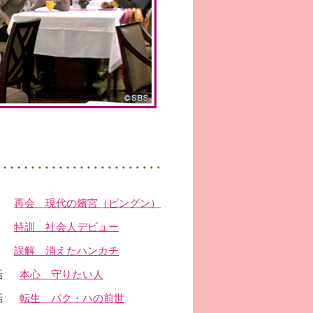
再会 現代の嬪宮（ピングン）
特訓 社会人デビュー
誤解 消えたハンカチ
話
本心 守りたい人
話
転生 パク・ハの前世