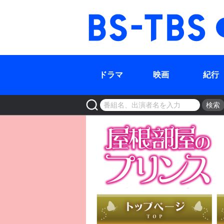
BS-TBS
ドラマ
映画
紀行
検索