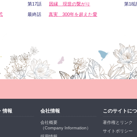
第17話
因縁 現世の繋がり
第18
式
最終話
真実 300年を超えた愛
・情報
会社情報
このサイトにつ
会社概要
著作権とリンク
（
Company Information
）
サイトポリシー
採用情報