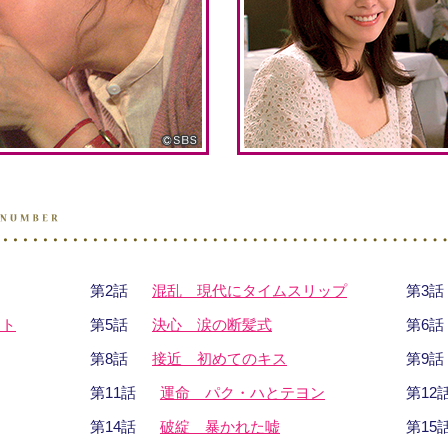
第2話
混乱 現代にタイムスリップ
第3話
イト
第5話
決心 涙の断髪式
第6話
第8話
接近 初めてのキス
第9話
第11話
運命 パク・ハとテヨン
第12
第14話
破綻 暴かれた嘘
第15