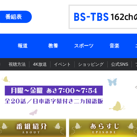
番組表
報道
教養
スポーツ
音楽
視聴方法
4K放送
イベント
ショッピング
公式SNS