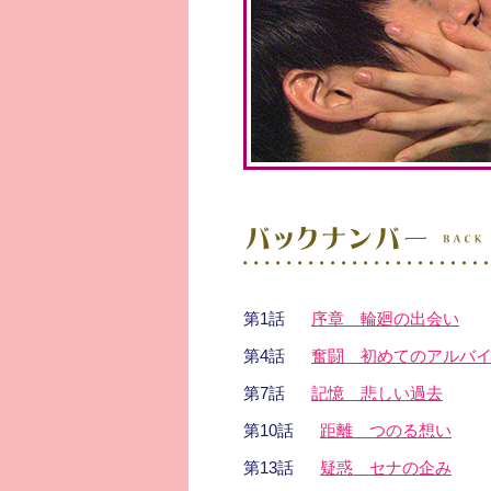
第1話
序章 輪廻の出会い
第4話
奮闘 初めてのアルバ
第7話
記憶 悲しい過去
第10話
距離 つのる想い
第13話
疑惑 セナの企み