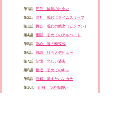
第1話
序章 輪廻の出会い
第2話
混乱 現代にタイムスリップ
第3話
再会 現代の嬪宮（ピングン）
第4話
奮闘 初めてのアルバイト
第5話
決心 涙の断髪式
第6話
特訓 社会人デビュー
第7話
記憶 悲しい過去
第8話
接近 初めてのキス
第9話
誤解 消えたハンカチ
第10話
距離 つのる想い
第11話
運命 パク・ハとテヨン
第12話
本心 守りたい人
第13話
疑惑 セナの企み
第14話
破綻 暴かれた嘘
第15話
転生 パク・ハの前世
第16話
作戦 偽者のテヨン