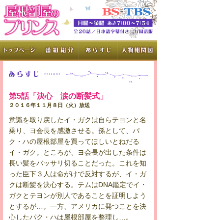
第5話「決心 涙の断髪式」
２０１６年１１月８日（火）放送
意識を取り戻したイ・ガクは自らテヨンと名
乗り、ヨ会長を感激させる。孫として、パ
ク・ハの屋根部屋を買ってほしいとねだる
イ・ガク。ところが、ヨ会長が出した条件は
長い髪をバッサリ切ることだった。これを知
った臣下３人は命がけで反対するが、イ・ガ
クは断髪を決心する。テムはDNA鑑定でイ・
ガクとテヨンが別人であることを証明しよう
とするが…。一方、アメリカに発つことを決
心したパク・ハは屋根部屋を整理し…。