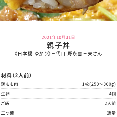
2021年10月31日
親子丼
《日本橋 ゆかり》三代目 野永喜三夫さん
材料（2人前）
鶏もも肉
1枚(250〜300g)
生卵
4個
ご飯
2人前
三つ葉
適量