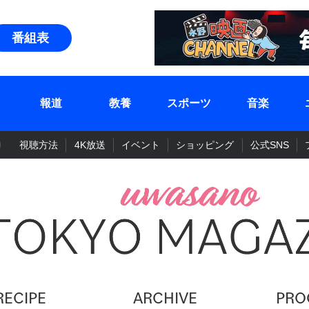
番組表
報道
教養
スポーツ
音楽
視聴方法
4K放送
イベント
ショッピング
公式SNS
RECIPE
ARCHIVE
PRO