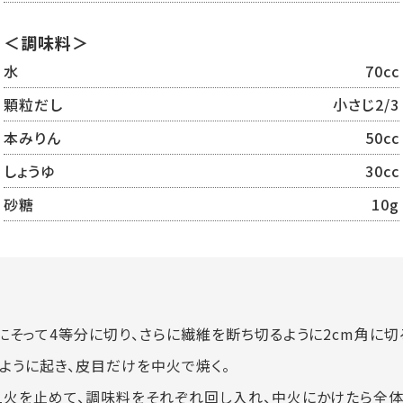
＜調味料＞
水
70cc
顆粒だし
小さじ2/3
本みりん
50cc
しょうゆ
30cc
砂糖
10g
にそって4等分に切り、さらに繊維を断ち切るように2cm角に切
ように起き、皮目だけを中火で焼く。
火を止めて、調味料をそれぞれ回し入れ、中火にかけたら全体