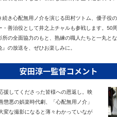
き続き心配無用ノ介を演じる田村ツトム、優子役
ー・善治役として井之上チャルも参戦します。50
影所の全面協力のもと、熟練の職人たちと一丸と
免』の放送を、ぜひお楽しみに。
安田淳一監督コメント
応援してくださった皆様への恩返し。映
善懲悪の娯楽時代劇、「心配無用ノ介」
大変な撮影になると薄々わかっていなが