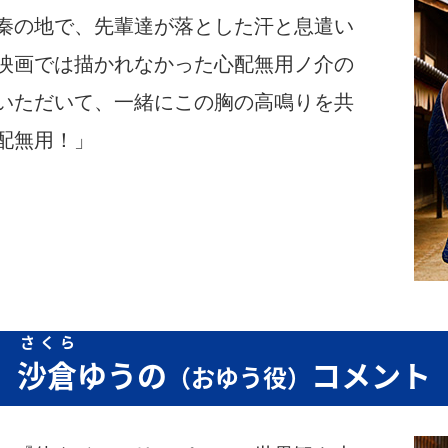
秦の地で、先輩達が落とした汗と息遣い
映画では描かれなかった心配無用ノ介の
いただいて、一緒にこの胸の高鳴りを共
配無用！」
さくら
沙倉
ゆうの
コメント
（おゆう役）