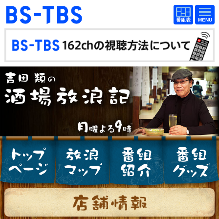
BS-TBS
番組
BS-TBS
番組
表
表
ドラマ
映画
紀行
報道
教養
スポーツ
音楽
エンタメ
アニメ
ファンクラブ
検索
視聴方法
4K放送
イベント
ショッピング