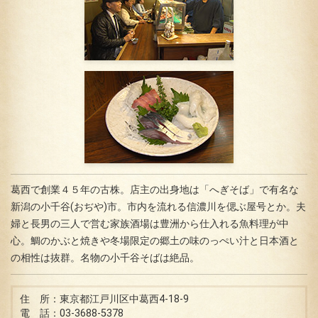
葛西で創業４５年の古株。店主の出身地は「へぎそば」で有名な
新潟の小千谷(おぢや)市。市内を流れる信濃川を偲ぶ屋号とか。夫
婦と長男の三人で営む家族酒場は豊洲から仕入れる魚料理が中
心。鯛のかぶと焼きや冬場限定の郷土の味のっぺい汁と日本酒と
の相性は抜群。名物の小千谷そばは絶品。
住 所：東京都江戸川区中葛西4-18-9
電 話：03-3688-5378