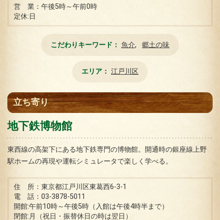
営 業：午後5時～午前0時
定休:日
こだわりキーワード
魚介
郷土の味
エリア
江戸川区
立ち寄り
地下鉄博物館
東西線の高架下にある地下鉄専門の博物館。開通時の銀座線上野
駅ホームの再現や運転シミュレータで楽しく学べる。
住 所：東京都江戸川区東葛西6-3-1
電 話：03-3878-5011
開館:午前10時～午後5時（入館は午後4時半まで）
閉館:月（祝日・振替休日の時は翌日）