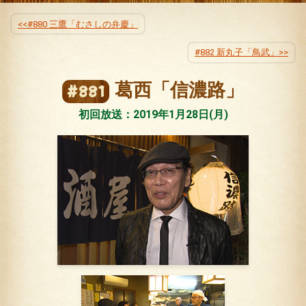
公式SNS
プレゼント
#880 三鷹「むさしの弁慶」
ご意見・ご感想
会社情報
#882 新丸子「鳥武」
葛西「信濃路」
#881
初回放送：2019年1月28日(月)