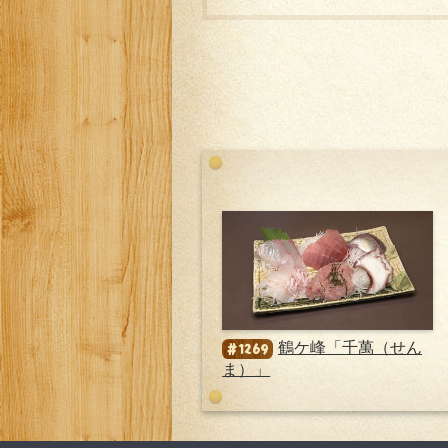
鶴ケ峰「千萬（せん
#1269
ま）」