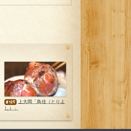
上大岡「鳥佳（とりよ
#125
し）」