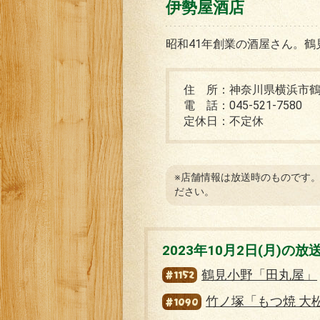
伊勢屋酒店
昭和41年創業の酒屋さん。
住 所：神奈川県横浜市鶴
電 話：045-521-7580
定休日：不定休
※店舗情報は放送時のものです
ださい。
2023年10月2日(月)の
#1152
鶴見小野「田丸屋」
#1090
竹ノ塚「もつ焼 大