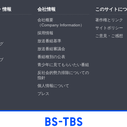
・情報
会社情報
このサイトにつ
会社概要
著作権とリンク
（
Company Information
）
サイトポリシー
採用情報
ご意見・ご感想
放送番組基準
グ
放送番組審議会
番組種別の公表
ブ
青少年に見てもらいたい番組
反社会的勢力排除についての
指針
個人情報について
プレス