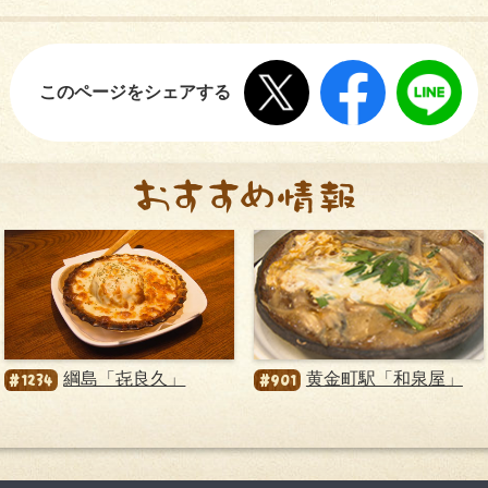
このページをシェアする
綱島「㐂良久」
黄金町駅「和泉屋」
#1234
#901