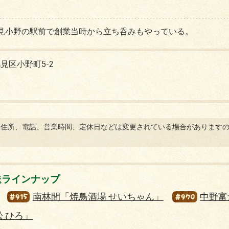
鶴見小野の駅前で創業当時から立ち呑みもやっている。
見区小野町5-2
。住所、電話、営業時間、定休日などは変更されている場合があります
放送ラインナップ
#915
#970
南林間「焼鳥酒場 せいちゃん」
中野富
松 ひろ」