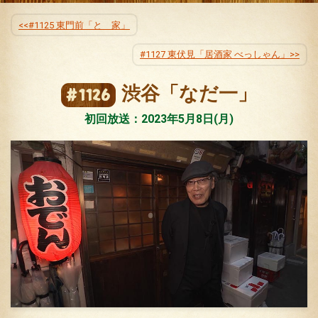
公式SNS
プレゼント
#1125 東門前「とゝ家」
ご意見・ご感想
会社情報
#1127 東伏見「居酒家 べっしゃん」
渋谷「なだ一」
#1126
初回放送：2023年5月8日(月)