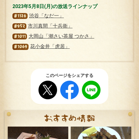
2023年5月8日(月)の放送ラインナップ
渋谷「なだ一」
#1126
市川真間「十兵衛」
#952
大岡山「潮さい茶屋 つかさ」
#1011
花小金井「虎居」
#1069
このページをシェアする