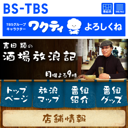
BS-TBS
番組
BS-TBS
番組
表
表
ドラマ
映画
紀行
報道
教養
スポーツ
音楽
エンタメ
アニメ
ファンクラブ
検索
視聴方法
4K放送
イベント
ショッピング