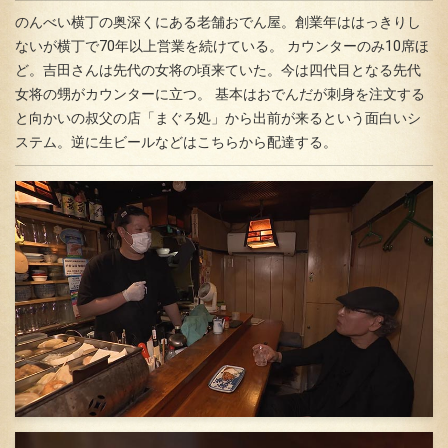
のんべい横丁の奥深くにある老舗おでん屋。創業年ははっきりし
ないが横丁で70年以上営業を続けている。 カウンターのみ10席ほ
ど。吉田さんは先代の女将の頃来ていた。今は四代目となる先代
女将の甥がカウンターに立つ。 基本はおでんだが刺身を注文する
と向かいの叔父の店「まぐろ処」から出前が来るという面白いシ
ステム。逆に生ビールなどはこちらから配達する。