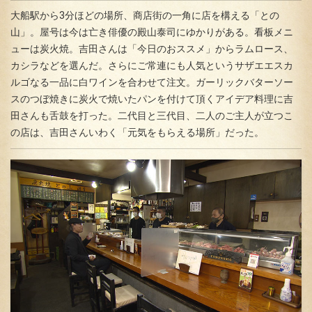
大船駅から3分ほどの場所、商店街の一角に店を構える「との
山」。屋号は今は亡き俳優の殿山泰司にゆかりがある。看板メニ
ューは炭火焼。吉田さんは「今日のおススメ」からラムロース、
カシラなどを選んだ。さらにご常連にも人気というサザエエスカ
ルゴなる一品に白ワインを合わせて注文。ガーリックバターソー
スのつぼ焼きに炭火で焼いたパンを付けて頂くアイデア料理に吉
田さんも舌鼓を打った。二代目と三代目、二人のご主人が立つこ
の店は、吉田さんいわく「元気をもらえる場所」だった。