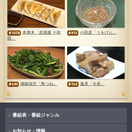
本厚木「居酒屋 十和
小田原「うをげん」
#1038
#812
田」
湘南深沢「鳥つね」
逸見「今長」
#492
#342
番組表・番組ジャンル
お知らせ・情報
番組表