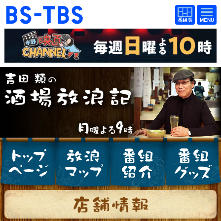
BS-TBS
番組
BS-TBS
番組
表
表
ドラマ
映画
紀行
報道
教養
スポーツ
音楽
エンタメ
アニメ
ファンクラブ
検索
視聴方法
4K放送
イベント
ショッピング