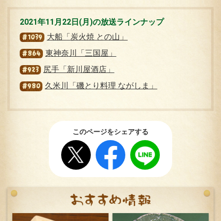
2021年11月22日(月)の放送ラインナップ
大船「炭火焼 との山」
#1039
東神奈川「三国屋」
#864
尻手「新川屋酒店」
#923
久米川「磯とり料理 ながしま」
#980
このページをシェアする