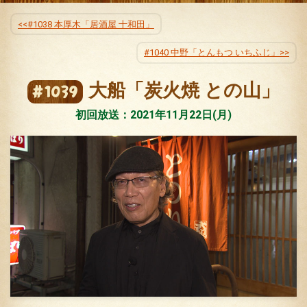
公式SNS
プレゼント
#1038 本厚木「居酒屋 十和田」
ご意見・ご感想
会社情報
#1040 中野「とんもつ いちふじ」
大船「炭火焼 との山」
#1039
初回放送：2021年11月22日(月)