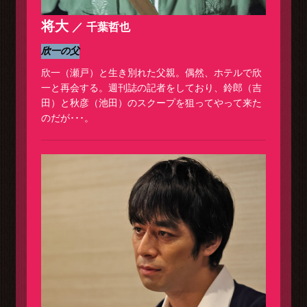
将大
千葉哲也
欣一の父
欣一（瀬戸）と生き別れた父親。偶然、ホテルで欣
一と再会する。週刊誌の記者をしており、鈴郎（吉
田）と秋彦（池田）のスクープを狙ってやって来た
のだが･･･。