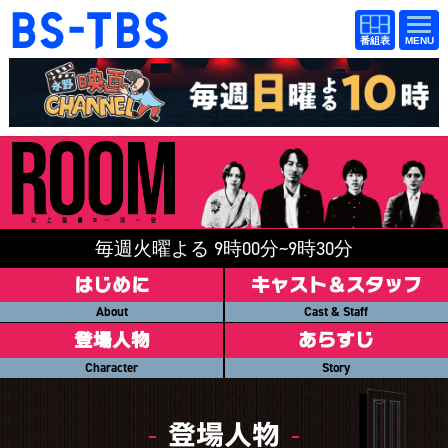
BS-TBS
番組
BS-TBS
番組
表
表
ドラマ
映画
紀行
報道
教養
スポーツ
音楽
エンタメ
毎週火曜よる 9時00分~9時30分
アニメ
ファンクラブ
はじめに
キャスト＆スタッフ
About
Cast & Staff
検索
登場人物
あらすじ
Character
Story
視聴方法
4K放送
イベント
ショッピング
登場人物