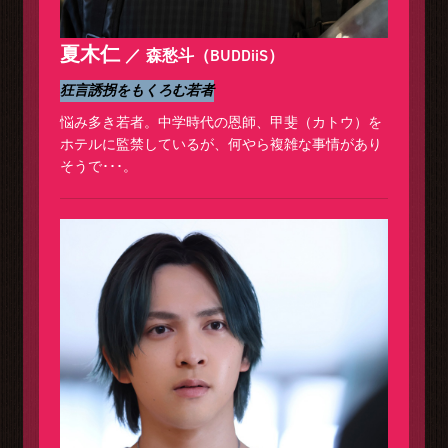
夏木仁
森愁斗（BUDDiiS）
狂言誘拐をもくろむ若者
悩み多き若者。中学時代の恩師、甲斐（カトウ）を
ホテルに監禁しているが、何やら複雑な事情があり
そうで･･･。