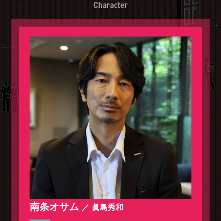
Character
公式SNS
プレゼント
ご意見・ご感想
会社情報
南条オサム
眞島秀和