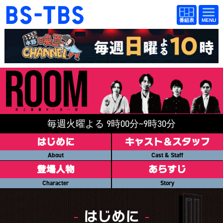
BS-TBS
番組
BS-TBS
番組
表
表
ドラマ
映画
紀行
報道
教養
スポーツ
音楽
エンタメ
毎週火曜よる 9時00分~9時30分
アニメ
ファンクラブ
はじめに
キャスト＆スタッフ
About
Cast & Staff
検索
登場人物
あらすじ
Character
Story
視聴方法
4K放送
イベント
ショッピング
はじめに