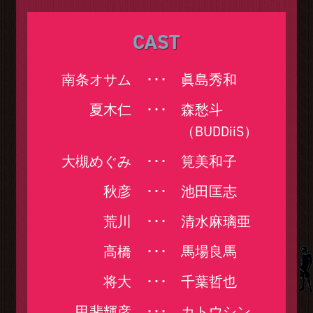
CAST
南条オサム
･･･
眞島秀和
夏木仁
･･･
森愁斗
（BUDDiiS）
大槻めぐみ
･･･
筧美和子
秋彦
･･･
池田匡志
荒川
･･･
清水麻璃亜
高橋
･･･
馬場良馬
将大
･･･
千葉哲也
甲斐輝彦
･･･
カトウシン