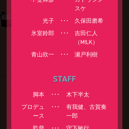
スケ
光子
･･･
久保田磨希
氷室鈴郎
･･･
吉田仁人
（M!LK）
青山欣一
･･･
瀬戸利樹
STAFF
脚本
･･･
木下半太
プロデュ
･･･
有我健、古賀奏
ース
一郎
監督
･･･
守下敏行