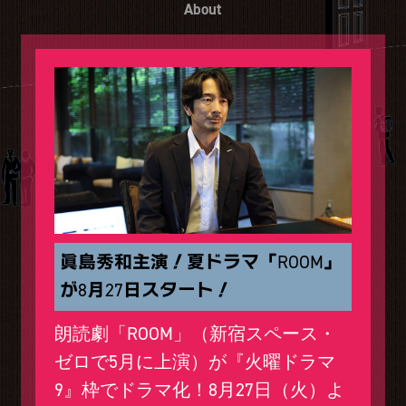
About
公式SNS
プレゼント
ご意見・ご感想
会社情報
眞島秀和主演！夏ドラマ「ROOM」
が8月27日スタート！
朗読劇「ROOM」（新宿スペース・
ゼロで5月に上演）が『火曜ドラマ
9』枠でドラマ化！8月27日（火）よ