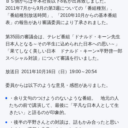
個人情報について
ＢＳ側からは平本社長以下8名が出席致しました。
公式SNS
プレゼント
2011年7月から9月の第3週についての「番組種別」、
TBSグループ個人情報保護の基本方針
ご意見・ご感想
会社情報
「番組種別放送時間」、「2010年10月からの基本番組
プライバシーポリシー
表」の報告があり審議委員により了承されました。
従業員等の個人情報に関するプライバシーポ
リシー
第35回の審議会は、テレビ番組「ドナルド・キーン先生
日本人となる～その半生に込められた日本への思い～」
Cookieポリシー
「果てしなく美しい日本 ドナルド・キーン×平野啓一郎
報道・著述目的の個人情報保護
スペシャル対談」について審議を行いました。
インターネットの個人情報保護
放送日
2011年10月16日（日）19:00～20:54
視聴データの取扱いについて
委員からは以下のような意見・感想がありました。
・余り文句のつけようのないような番組。 地元の人
たちの前で講演して、最後に「平凡な日本人として生
きたい」と語るのが印象的。
・後半の平野さんとの対談は、話もかみ合ったと思い