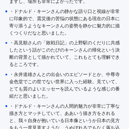
ますし、場所も非常によかったです。
・ドナルド・キーンさんの静かな語り口と視線が非常
に印象的で、震災後の苦悩の状態にある現在の日本に
寄り添うようなキーンさんの姿勢を静かに魅力的に描
くつくりだなと思いました。
・高見順さんの「敗戦日記」の上野駅のくだりに共感
したという話がこのたびのキーンさんの帰化という決
断の背景として描かれていて、これもとても理解でき
るところです。
・永井道雄さんとの出会いのエピソードとか、中尊寺
金色堂でこの世でない世界に入った経験。見ていて、
とても質のよいエッセーを読んでいるような感じの番
組だと思いました。
・ドナルド・キーンさんの人間的魅力が非常に丁寧な
描き方とマッチしていて、ああいう描き方をされる
と、我々自身が抱いている日本像というか日本の見方
をもう一度見直すような、うぬぼれるでもなく落ち込