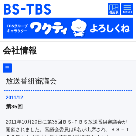
番組
番組
BS-TBS
表
表
ドラマ
映画
紀行
報道
会社情報
教養
スポーツ
音楽
エンタメ
会社概要
（
Company Information
）
採用情報
アニメ
ファンクラブ
放送番組審議会
放送番組基準
放送番組審議会
2011/12
検索
第35回
番組種別の公表
視聴方法
4K放送
青少年に見てもらいたい番組
2011年10月20日に第35回ＢＳ-ＴＢＳ放送番組審議会が
イベント
ショッピング
反社会的勢力排除についての指針
開催されました。審議会委員は8名が出席され、ＢＳ－Ｔ