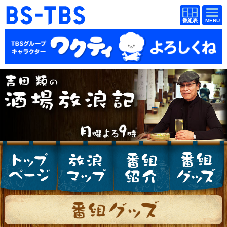
BS-TBS
番組
BS-TBS
番組
表
表
ドラマ
映画
紀行
報道
教養
スポーツ
音楽
エンタメ
アニメ
ファンクラブ
検索
視聴方法
4K放送
イベント
ショッピング