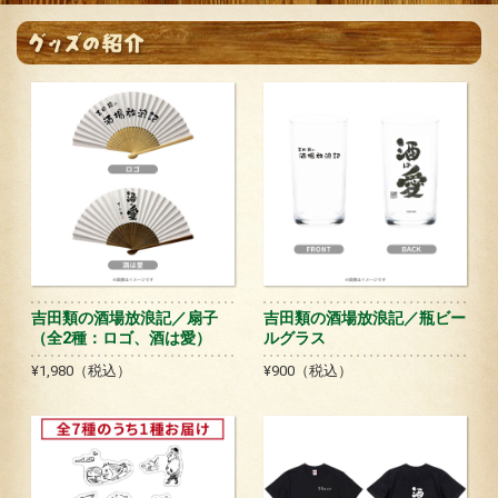
公式SNS
プレゼント
ご意見・ご感想
会社情報
吉田類の酒場放浪記／扇子
吉田類の酒場放浪記／瓶ビー
（全2種：ロゴ、酒は愛）
ルグラス
¥1,980（税込）
¥900（税込）