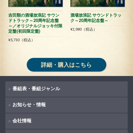
吉田類の酒場放浪記 サウン
酒場放浪記 サウンドトラッ
ドトラック～20周年記念盤
ク～20周年記念盤～
～／オリジナルジョッキ付限
¥2,980（税込）
定盤(初回限定盤)
¥5,730（税込）
詳細・購入はこちら
番組表・番組ジャンル
お知らせ・情報
番組表
会社情報
番組ジャンル
新着情報