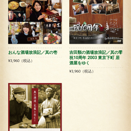
おんな酒場放浪記／其の壱
吉田類の酒場放浪記／其の零
祝10周年 2003 東京下町 居
¥3,960（税込）
酒屋をゆく
¥3,960（税込）