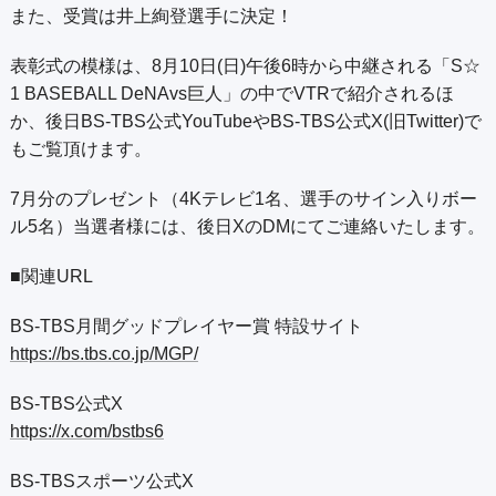
また、受賞は井上絢登選手に決定！
表彰式の模様は、8月10日(日)午後6時から中継される「S☆
1 BASEBALL DeNAvs巨人」の中でVTRで紹介されるほ
か、後日BS-TBS公式YouTubeやBS-TBS公式X(旧Twitter)で
もご覧頂けます。
7月分のプレゼント（4Kテレビ1名、選手のサイン入りボー
ル5名）当選者様には、後日XのDMにてご連絡いたします。
■関連URL
BS-TBS月間グッドプレイヤー賞 特設サイト
https://bs.tbs.co.jp/MGP/
BS-TBS公式X
https://x.com/bstbs6
BS-TBSスポーツ公式X