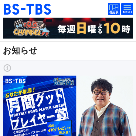
番組
番組
BS-TBS
表
表
ドラマ
映画
紀行
報道
お知らせ
教養
スポーツ
音楽
エンタメ
アニメ
ファンクラブ
検索
視聴方法
4K放送
イベント
ショッピング