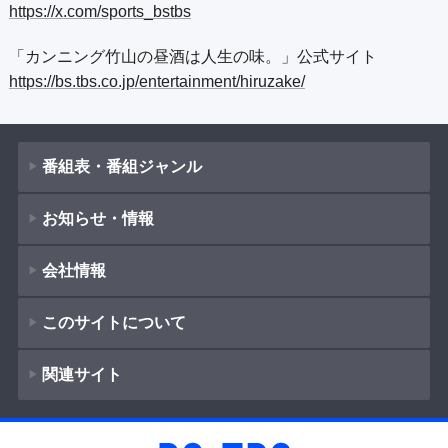
https://x.com/sports_bstbs
「カンニング竹山の昼酒は人生の味。」公式サイト
https://bs.tbs.co.jp/entertainment/hiruzake/
番組表・番組ジャンル
お知らせ・情報
番組表
会社情報
番組ジャンル
新着情報
ドラマ
このサイトについて
お知らせ
会社概要
（
Company Information
）
映画
関連サイト
イベント
著作権とリンク
紀行
採用情報
ショッピング
サイトポリシー
報道