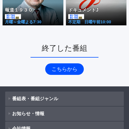
報道１９３０
ドキュメントJ
月曜～金曜よる7:30
不定期 日曜午前10:00
終了した番組
こちらから
番組表・番組ジャンル
お知らせ・情報
番組表
会社情報
番組ジャンル
新着情報