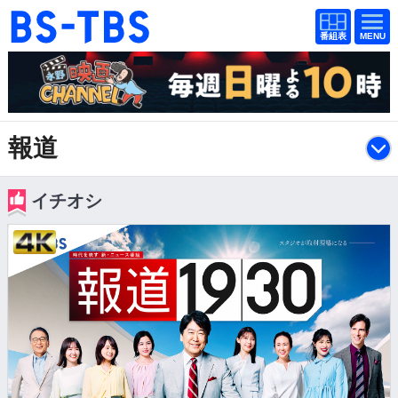
番組
番組
BS-TBS
表
表
ドラマ
映画
紀行
報道
報道
教養
スポーツ
レギュラー
音楽
エンタメ
イチオシ
アニメ
ファンクラブ
終了した番組
検索
視聴方法
4K放送
イベント
ショッピング