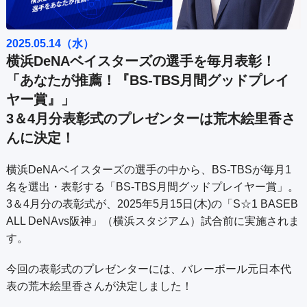
公式SNS
プレゼント
ご意見・ご感想
会社情報
2025.05.14（水）
横浜DeNAベイスターズの選手を毎月表彰！
「あなたが推薦！『BS-TBS月間グッドプレイ
ヤー賞』」
3＆4月分表彰式のプレゼンターは荒木絵里香さ
んに決定！
横浜DeNAベイスターズの選手の中から、BS-TBSが毎月1
名を選出・表彰する「BS-TBS月間グッドプレイヤー賞」。
3＆4月分の表彰式が、2025年5月15日(木)の「S☆1 BASEB
ALL DeNAvs阪神」（横浜スタジアム）試合前に実施されま
す。
今回の表彰式のプレゼンターには、バレーボール元日本代
表の荒木絵里香さんが決定しました！