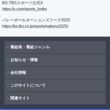
BS-TBSスポーツ公式X
https://x.com/sports_bstbs
バレーボールネーションズリーグ2025
https://bs.tbs.co.jp/sports/nations2025/
番組表・番組ジャンル
お知らせ・情報
番組表
会社情報
番組ジャンル
新着情報
ドラマ
このサイトについて
お知らせ
会社概要
（
Company Information
）
映画
関連サイト
イベント
著作権とリンク
紀行
採用情報