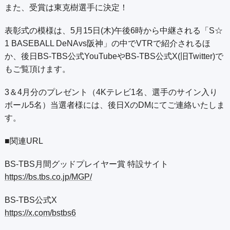
また、受賞は東克樹選手に決定！
表彰式の模様は、5月15日(木)午後6時から中継される「S☆
1 BASEBALL DeNAvs阪神」の中でVTRで紹介されるほ
か、後日BS-TBS公式YouTubeやBS-TBS公式X(旧Twitter)で
もご覧頂けます。
3＆4月分のプレゼント（4Kテレビ1名、選手のサイン入り
ボール5名）当選者様には、後日XのDMにてご連絡いたしま
す。
■関連URL
BS-TBS月間グッドプレイヤー賞 特設サイト
https://bs.tbs.co.jp/MGP/
BS-TBS公式X
https://x.com/bstbs6