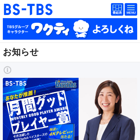
番組
番組
BS-TBS
表
表
ドラマ
映画
紀行
報道
お知らせ
教養
スポーツ
音楽
エンタメ
アニメ
ファンクラブ
検索
視聴方法
4K放送
イベント
ショッピング